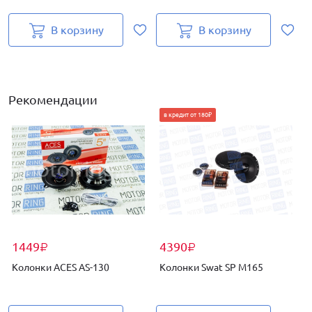
В корзину
В корзину
Рекомендации
в кредит от 180₽
1449
4390
₽
₽
Колонки ACES AS-130
Колонки Swat SP M165
К