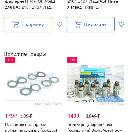
шестерня ГРМ ФОР-МАШ
2101-2107, Лада 4х4, Нива
для ВАЗ 2101-2107, Лад...
Легенд, Нива Т...
д
В корзину
В корзину
Похожие товары
-11%
-10%
21010-1007078-00
2101-1007075СБ
179
1499
199
1649
₽
₽
₽
₽
Пластины стопорные
Болты регулировочные
пружины клапана (рокера)
(солдатики) ВолгаАвтоПром
(