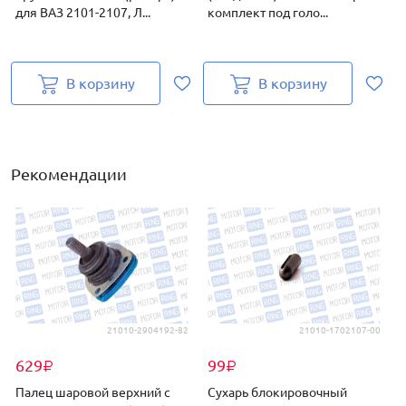
для ВАЗ 2101-2107, Л...
комплект под голо...
Л
В корзину
В корзину
Рекомендации
21010-2904192-82
21010-1702107-00
629
99
₽
₽
Палец шаровой верхний с
Сухарь блокировочный