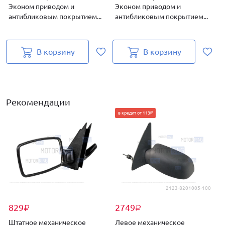
Эконом приводом и
Эконом приводом и
антибликовым покрытием...
антибликовым покрытием...
а
В корзину
В корзину
Рекомендации
в кредит от 113₽
2123-8201005-100
829
2749
₽
₽
Штатное механическое
Левое механическое