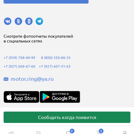
Cмотрите фотоотчеты покупателей
в социальных сетях
+7 (939) 708-49-99
8 (800) 550-86-33
+7 (927) 606-67-60
+7 (927) 607-31-63
motor.ring@ya.ru
Motorring.ru © 2008-2026
Сообщить когда появится
0
0