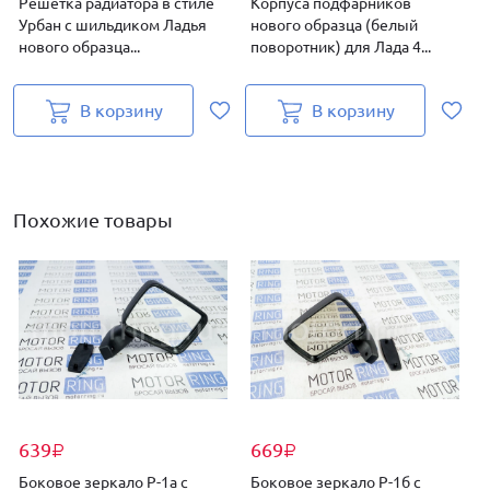
Решетка радиатора в стиле
Корпуса подфарников
Урбан с шильдиком Ладья
нового образца (белый
нового образца...
поворотник) для Лада 4...
В корзину
В корзину
Н
Похожие товары
639
669
₽
₽
Боковое зеркало Р-1а с
Боковое зеркало Р-1б с