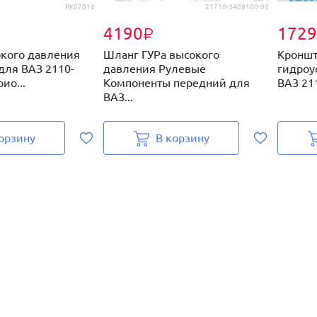
RK07016
21710-3408100-00
4190
1729
₽
кого давления
Шланг ГУРа высокого
Кроншт
для ВАЗ 2110-
давления Рулевые
гидроу
ио...
Компоненты передний для
ВАЗ 211
ВАЗ...
орзину
В корзину