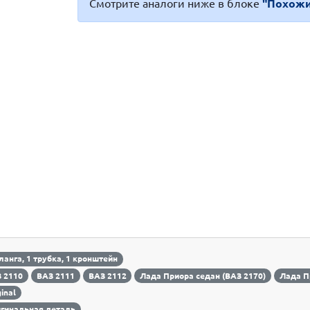
Смотрите аналоги ниже в блоке
"Похожи
ланга, 1 трубка, 1 кронштейн
 2110
ВАЗ 2111
ВАЗ 2112
Лада Приора седан (ВАЗ 2170)
Лада П
ginal
гинальная деталь