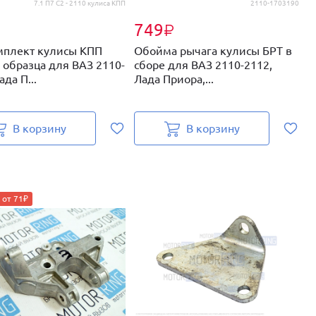
7.1 П7 С2 - 2110 кулиса КПП
2110-1703190
749
₽
₽
плект кулисы КПП
Обойма рычага кулисы БРТ в
П
о образца для ВАЗ 2110-
сборе для ВАЗ 2110-2112,
(
ада П...
Лада Приора,...
д
В корзину
В корзину
 от 71₽