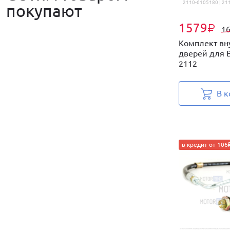
2110-6105180 | 21
покупают
1579
₽
1
Комплект вн
дверей для В
2112
В к
в кредит от 106