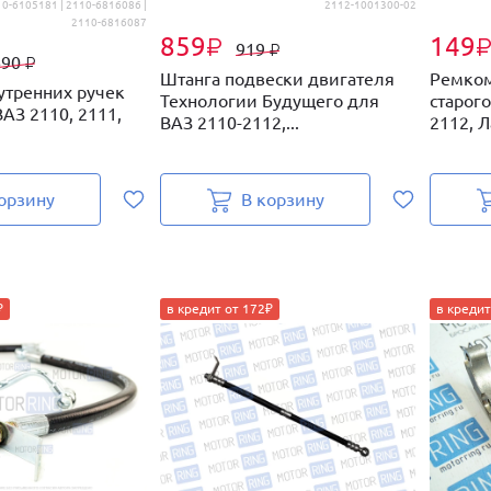
10-6105181 | 2110-6816086 |
2112-1001300-02
2110-6816087
859
149
₽
919
₽
690
₽
Штанга подвески двигателя
Ремком
утренних ручек
Технологии Будущего для
старог
АЗ 2110, 2111,
ВАЗ 2110-2112,...
2112, Л
орзину
В корзину
₽
в кредит от 172₽
в кредит