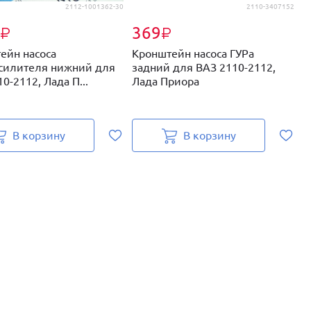
2112-1001362-30
2110-3407152
369
₽
₽
ейн насоса
Кронштейн насоса ГУРа
П
силителя нижний для
задний для ВАЗ 2110-2112,
(
0-2112, Лада П...
Лада Приора
р
В корзину
В корзину