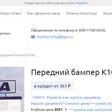
Старая версия сайта еще доступна.
Перейти
Вопрос-Ответ
Как оформить заказ
Почему Motorring?
Акци
Оформление по телефону (с 8:00-17:00 МСК):
артных
motor.ring@ya.ru
редний бампер K106...
Передний бампер K1
в кредит от 361 ₽
-1400
Узнайте как купить дешевле
₽
Нашли дешевле? Снизим цену!
узнать 
—
узнать как получить
Клубная цена:
8351
—
₽