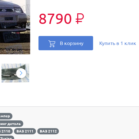
8790
₽
В корзину
Купить в 1 клик
ампер
инг деталь
 2110
ВАЗ 2111
ВАЗ 2112
Tuning