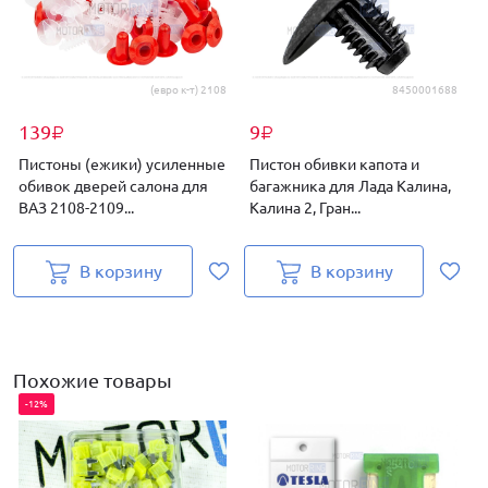
(евро к-т) 2108
8450001688
139
9
₽
₽
Пистоны (ежики) усиленные
Пистон обивки капота и
обивок дверей салона для
багажника для Лада Калина,
ВАЗ 2108-2109...
Калина 2, Гран...
В корзину
В корзину
Н
Похожие товары
-12%