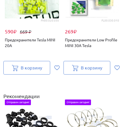
FN00.020.050
FL00.030.010
590
269
669
₽
₽
₽
Предохранители Tesla MINI
Предохранители Low Profile
20A
MINI 30А Tesla
В корзину
В корзину
Рекомендации
Отправим сегодня!
Отправим сегодня!