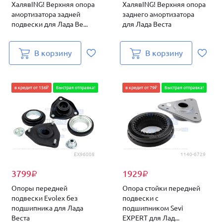
ХалявING! Верхняя опора
ХалявING! Верхняя опора
амортизатора задней
заднего амортизатора
подвески для Лада Ве...
для Лада Веста
В корзину
В корзину
в кредит от 156₽
Быстрая отправка!
в кредит от 79₽
Быстрая отправка!
EX96008
1140-6729
3799
1929
₽
₽
Опоры передней
Опора стойки передней
подвески Evolex без
подвески с
подшипника для Лада
подшипником Sevi
Веста
EXPERT для Лад...