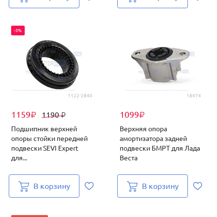
-3%
1122-2840
18474
1159
1099
1190
₽
₽
₽
Подшипник верхней
Верхняя опора
опоры стойки передней
амортизатора задней
подвески SEVI Expert
подвески БМРТ для Лада
для...
Веста
В корзину
В корзину