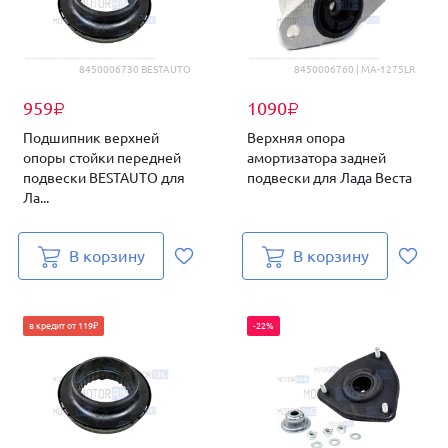
8450006730 BESTAUTO
8450006760 | MA-1275LR
959
1090
₽
₽
Подшипник верхней
Верхняя опора
опоры стойки передней
амортизатора задней
подвески BESTAUTO для
подвески для Лада Веста
Ла...
В корзину
В корзину
в кредит от 119₽
-22%