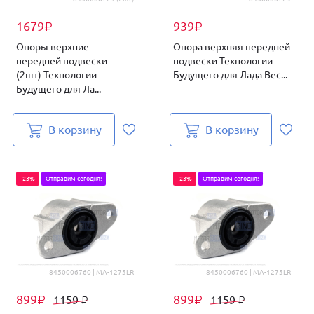
1679
939
₽
₽
Опоры верхние
Опора верхняя передней
передней подвески
подвески Технологии
(2шт) Технологии
Будущего для Лада Вес...
Будущего для Ла...
В корзину
В корзину
-23%
Отправим сегодня!
-23%
Отправим сегодня!
8450006760 | MA-1275LR
8450006760 | MA-1275LR
899
899
1159
1159
₽
₽
₽
₽