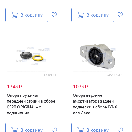
В корзину
В корзину
CS12051
MA1275LR
1349
1039
₽
₽
Опора пружины
Опора верхняя
передней стойки в сборе
амортизатора задней
CS20 ORIGINAL+ с
подвески в сборе LYNX
подшипник...
для Лада...
В корзину
В корзину