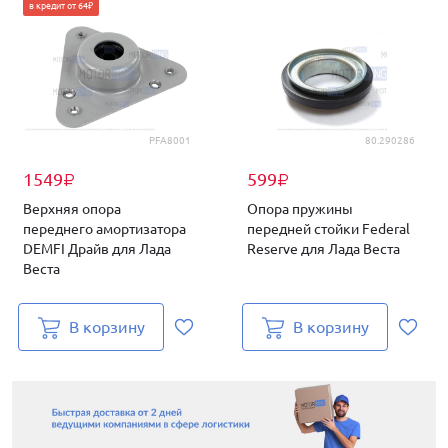
в кредит от 64₽
PFA8001
80.290286
1549
599
₽
₽
Верхняя опора
Опора пружины
переднего амортизатора
передней стойки Federal
DEMFI Драйв для Лада
Reserve для Лада Веста
Веста
В корзину
В корзину