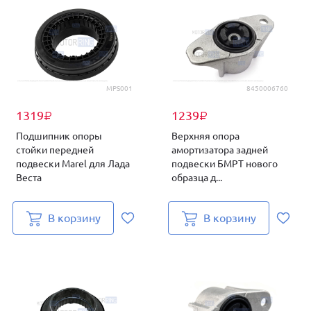
MPS001
8450006760
1319
1239
₽
₽
Подшипник опоры
Верхняя опора
стойки передней
амортизатора задней
подвески Marel для Лада
подвески БМРТ нового
Веста
образца д...
В корзину
В корзину