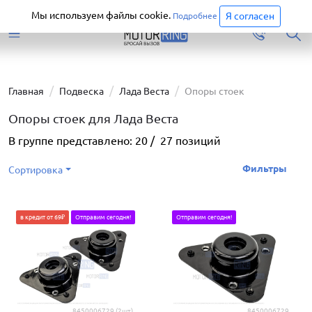
Старая версия сайта еще доступна.
Перейти
Мы используем файлы cookie.
Я согласен
Подробнее
Главная
Подвеска
Лада Веста
Опоры стоек
Опоры стоек для Лада Веста
В группе представлено:
20
/
27
позиций
Фильтры
Сортировка
в кредит от 69₽
Отправим сегодня!
Отправим сегодня!
8450006729 (2шт)
8450006729