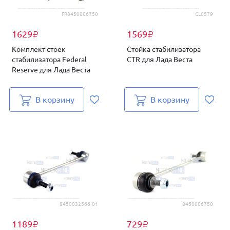
FR8450006750
CL0579
1629
1569
₽
₽
Комплект стоек
Стойка стабилизатора
стабилизатора Federal
CTR для Лада Веста
Reserve для Лада Веста
В корзину
В корзину
8450032566-01
8450006750
1189
729
₽
₽