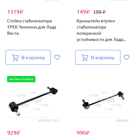
1319
149
199
₽
₽
₽
Стойка стабилизатора
Кронштейн втулки
ТРЕК Чемпион для Лада
стабилизатора
Веста
поперечной
устойчивости для Лада...
В корзину
В корзину
Быстрая отправка!
8450006750 Т
RS4026F
929
990
₽
₽