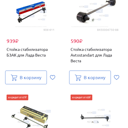
906-611
8450006750-88
939
590
₽
₽
Стойка стабилизатора
Стойка стабилизатора
БЗАК для Лада Веста
Avtostandart для Лада
Веста
В корзину
В корзину
в кредит от 67₽
в кредит от 65₽