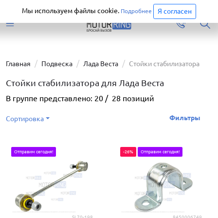
Старая версия сайта еще доступна.
Перейти
Мы используем файлы cookie.
Я согласен
Подробнее
Главная
Подвеска
Лада Веста
Cтойки стабилизатора
Cтойки стабилизатора для Лада Веста
В группе представлено:
20
/
28
позиций
Фильтры
Сортировка
Отправим сегодня!
-26%
Отправим сегодня!
SL70-198
8450006749