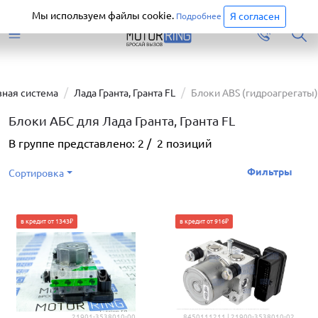
Старая версия сайта еще доступна.
Перейти
Мы используем файлы cookie.
Я согласен
Подробнее
ная система
Лада Гранта, Гранта FL
Блоки ABS (гидроагрегаты)
Блоки АБС для Лада Гранта, Гранта FL
В группе представлено:
2
/
2
позиций
Фильтры
Сортировка
в кредит от 1343₽
в кредит от 916₽
21901-3538010-00
8450111211 | 21900-3538010-02