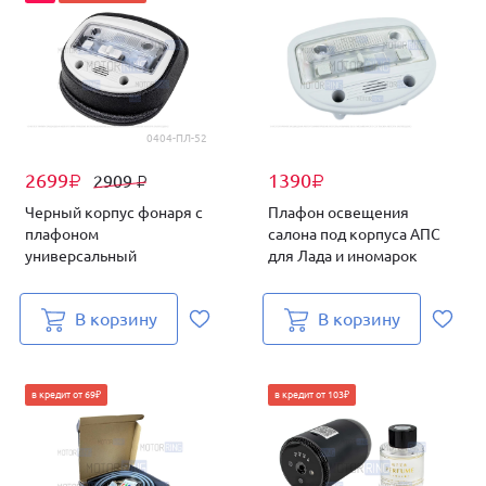
0404-ПЛ-52
2699
1390
2909
₽
₽
₽
Черный корпус фонаря с
Плафон освещения
плафоном
салона под корпуса АПС
универсальный
для Лада и иномарок
В корзину
В корзину
в кредит от 69₽
в кредит от 103₽