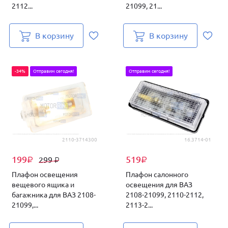
2112...
21099, 21...
В корзину
В корзину
-34%
Отправим сегодня!
Отправим сегодня!
2110-3714300
16.3714-01
199
519
299
₽
₽
₽
Плафон освещения
Плафон салонного
вещевого ящика и
освещения для ВАЗ
багажника для ВАЗ 2108-
2108-21099, 2110-2112,
21099,...
2113-2...