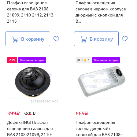
Плафон освещения
Плафон освещения
салона для ВАЗ 2108-
салона в черном корпусе
21099, 2110-2112, 2113-
диодный с кнопкой для
2115
В...
В корзину
В корзину
-33%
Отправим сегодня!
1
5
Отправим сегодня!
21083-3714010-00
399
669
589
₽
₽
₽
ДефектING! Плафон
Плафон освещения
освещения салона для
салона диодный с
ВАЗ 2108-21099, 2110-
кнопкой для ВАЗ 2108-