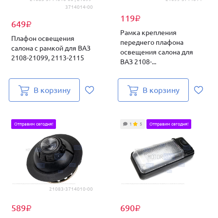
3714014-00
119
₽
649
₽
Рамка крепления
Плафон освещения
переднего плафона
салона с рамкой для ВАЗ
освещения салона для
2108-21099, 2113-2115
ВАЗ 2108-...
В корзину
В корзину
Отправим сегодня!
1
5
Отправим сегодня!
21083-3714010-00
589
690
₽
₽