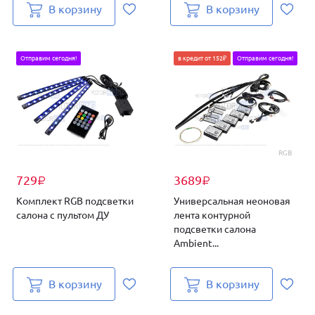
В корзину
В корзину
Отправим сегодня!
в кредит от 152₽
Отправим сегодня!
RGB
729
3689
₽
₽
Комплект RGB подсветки
Универсальная неоновая
салона с пультом ДУ
лента контурной
подсветки салона
Ambient...
В корзину
В корзину