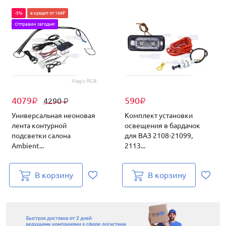
-5%
в кредит от 168₽
Отправим сегодня!
Magic RGB
4079
590
4290
₽
₽
₽
Универсальная неоновая
Комплект установки
лента контурной
освещения в бардачок
подсветки салона
для ВАЗ 2108-21099,
Ambient...
2113...
В корзину
В корзину