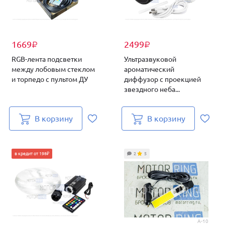
1669
2499
₽
₽
RGB-лента подсветки
Ультразвуковой
между лобовым стеклом
ароматический
и торпедо с пультом ДУ
диффузор с проекцией
звездного неба...
В корзину
В корзину
в кредит от 198₽
2
5
A-10