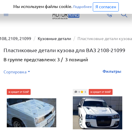
Старая версия сайта еще доступна.
Перейти
Мы используем файлы cookie.
Я согласен
Подробнее
108, 2109, 21099
Кузовные детали
Пластиковые детали кузова
Пластиковые детали кузова для ВАЗ 2108-21099
В группе представлено:
3
/
3
позиций
Фильтры
Сортировка
в кредит от 526₽
4
5
в кредит от 666₽