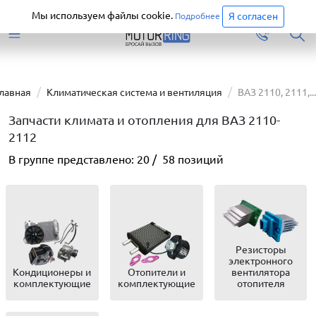
Старая версия сайта еще доступна.
Перейти
Мы используем файлы cookie.
Я согласен
Подробнее
Главная
Климатическая система и вентиляция
ВАЗ 2110, 2111,...
Запчасти климата и отопления для ВАЗ 2110-
2112
В группе представлено:
20
/
58
позиций
Резисторы
электронного
Кондиционеры и
Отопители и
вентилятора
комплектующие
комплектующие
отопителя