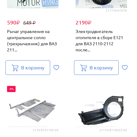
2111-8101078
590
2190
649
₽
₽
₽
Рычаг управления на
Электродвигатель
центральное сопло
отопителя в сборе Е121
(трехрычажник) для ВАЗ
для ВАЗ 2110-2112
211...
после...
В корзину
В корзину
-8%
2110-8101100-20
21110-8119025-00