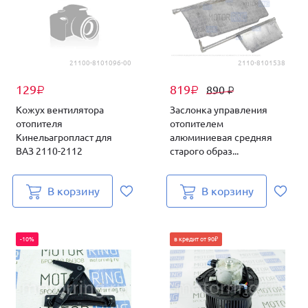
21100-8101096-00
2110-8101538
129
819
890
₽
₽
₽
Кожух вентилятора
Заслонка управления
отопителя
отопителем
Кинельагропласт для
алюминиевая средняя
ВАЗ 2110-2112
старого образ...
В корзину
В корзину
-10%
в кредит от 90₽