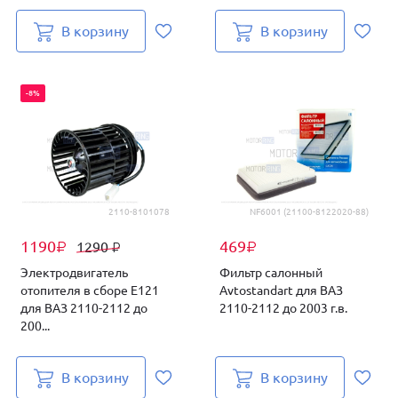
В корзину
В корзину
-8%
2110-8101078
NF6001 (21100-8122020-88)
1190
469
1290
₽
₽
₽
Электродвигатель
Фильтр салонный
отопителя в сборе Е121
Avtostandart для ВАЗ
для ВАЗ 2110-2112 до
2110-2112 до 2003 г.в.
200...
В корзину
В корзину