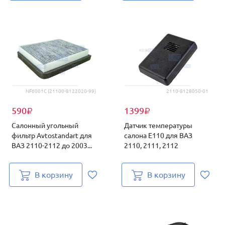
NF6001C (21100-8122020-99)
2110-8128050-01
590
1399
₽
₽
Cалонный угольный
Датчик температуры
фильтр Avtostandart для
салона Е110 для ВАЗ
ВАЗ 2110-2112 до 2003...
2110, 2111, 2112
В корзину
В корзину