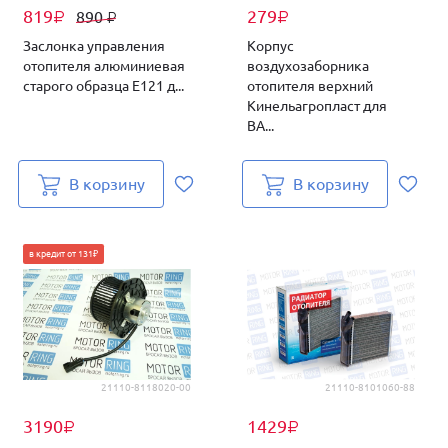
819
279
890
₽
₽
₽
Заслонка управления
Корпус
отопителя алюминиевая
воздухозаборника
старого образца Е121 д...
отопителя верхний
Кинельагропласт для
ВА...
В корзину
В корзину
в кредит от 131₽
21110-8118020-00
21110-8101060-88
3190
1429
₽
₽