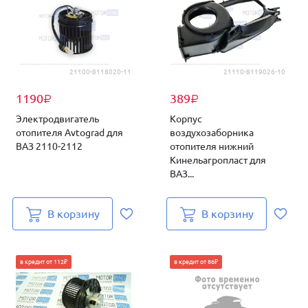
21100-8118020-11
21110-8119026-10
1190
389
₽
₽
Электродвигатель
Корпус
отопителя Avtograd для
воздухозаборника
ВАЗ 2110-2112
отопителя нижний
Кинельагропласт для
ВАЗ...
В корзину
В корзину
в кредит от 112₽
в кредит от 86₽