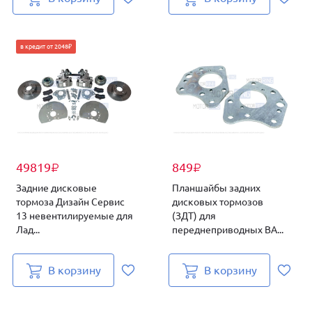
в кредит от 2048₽
49819
849
₽
₽
Задние дисковые
Планшайбы задних
тормоза Дизайн Сервис
дисковых тормозов
13 невентилируемые для
(ЗДТ) для
Лад...
переднеприводных ВА...
В корзину
В корзину