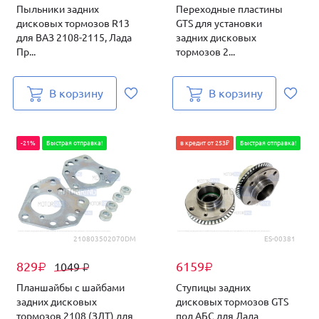
Пыльники задних
Переходные пластины
дисковых тормозов R13
GTS для установки
для ВАЗ 2108-2115, Лада
задних дисковых
Пр...
тормозов 2...
В корзину
В корзину
-21%
Быстрая отправка!
в кредит от 253₽
Быстрая отправка!
210803502070DM
ES-00381
829
6159
1049
₽
₽
₽
Планшайбы с шайбами
Ступицы задних
задних дисковых
дисковых тормозов GTS
тормозов 2108 (ЗДТ) для
под АБС для Лада