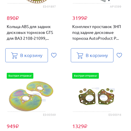
ES-01897
AP 0599
890
3199
₽
₽
Кольца ABS для задних
Комплект проставок ЗНП
дисковых тормозов GTS
под задние дисковые
для ВАЗ 2108-21099,...
тормоза AutoProduct P...
В корзину
В корзину
Быстрая отправка!
Быстрая отправка!
ES-00569
ES-00016
949
1329
₽
₽