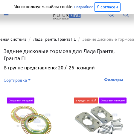
Старая версия сайта еще доступна.
Перейти
Мы используем файлы cookie.
Я согласен
Подробнее
зная система
Лада Гранта, Гранта FL
Задние дисковые тормоза
Задние дисковые тормоза для Лада Гранта,
Гранта FL
В группе представлено:
20
/
26
позиций
Фильтры
Сортировка
Отправим сегодня!
в кредит от 132₽
Отправим сегодня!