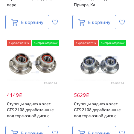
пере...
Приора, Ка...
В корзину
В корзину
в кредит от 171₽
Быстрая отправка!
в кредит от 231₽
Быстрая отправка!
ES-00514
ES-00124
4149
5629
₽
₽
Ступицы задних колес
Ступицы задних колес
GTS 2108 доработанные
GTS 2108 доработанные
под тормозной диск c...
под тормозной диск c...
В корзину
В корзину