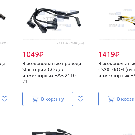
T395S
2111-3707080(GO)
1049
1419
₽
₽
да
Высоковольтные провода
Высоковольтны
Slon серии GO для
CS20 PROFI (си
..
инжекторных ВАЗ 2110-
инжекторных ВА
21...
В корзину
В корзи