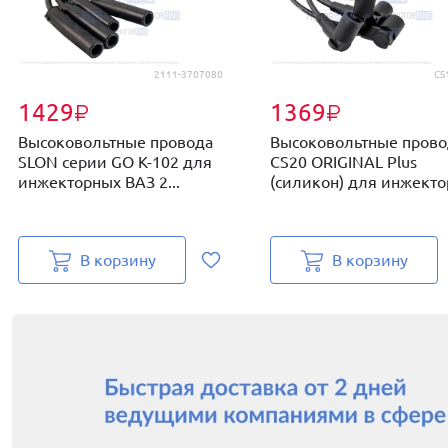
2111-3707080
CS
1429
1369
₽
₽
Высоковольтные провода
Высоковольтные прово
SLON серии GO К-102 для
CS20 ORIGINAL Plus
инжекторных ВАЗ 2...
(силикон) для инжектор
В корзину
В корзину