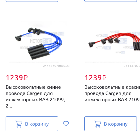
21113707080CU3
21113707
1239
1239
₽
₽
Высоковольтные синие
Высоковольтные красн
провода Cargen для
провода Cargen для
инжекторных ВАЗ 21099,
инжекторных ВАЗ 21099,
2...
В корзину
В корзину