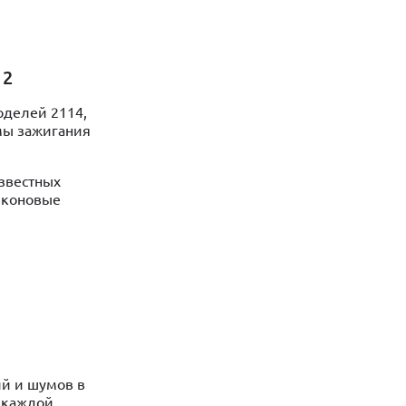
 2
оделей 2114,
емы зажигания
звестных
иконовые
ий и шумов в
 каждой