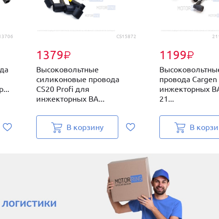
13706
CS15872
21
1379
1199
₽
₽
да
Высоковольтные
Высоковольтны
силиконовые провода
провода Cargen
...
CS20 Profi для
инжекторных ВА
инжекторных ВА...
21...
В корзину
В корзи