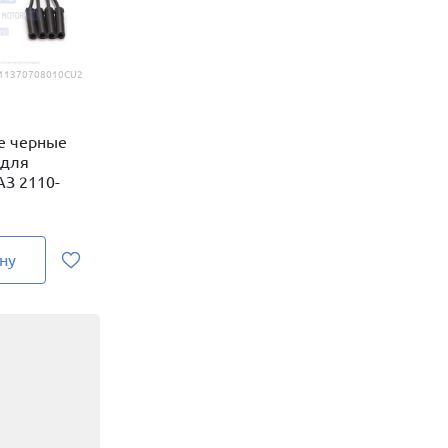
11370708010CU2
е черные
 для
З 2110-
ну