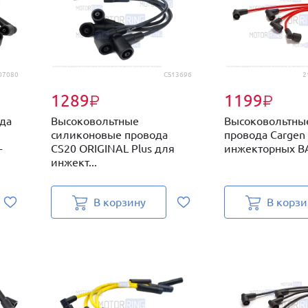
07080
CS13696
2
1289
1199
₽
₽
да
Высоковольтные
Высоковольтны
силиконовые провода
провода Cargen
-
CS20 ORIGINAL Plus для
инжекторных ВАЗ
инжект...
В корзину
В корзи