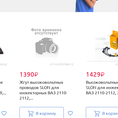
80CU2
21110-3707080-12
2
1390
1429
₽
₽
ые
Жгут высоковольтных
Высоковольтны
проводов SLON для
SLON для инже
...
инжекторных ВАЗ 2110-
ВАЗ 2110-2112, 2
2112,...
В корзину
В корзи