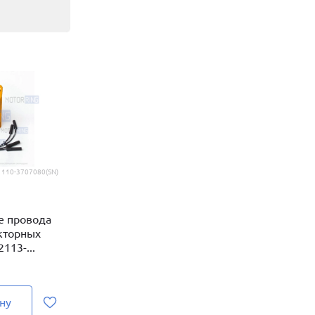
1110-3707080(SN)
е провода
кторных
113-...
ну