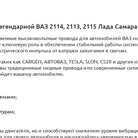
гендарной ВАЗ 2114, 2113, 2115 Лада Самара
твенные высоковольтные провода для автомобилей ВАЗ м
ают ключевую роль в обеспечении стабильной работы сист
трического импульса от катушки зажигания к свечам.
ких как CARGEN, АВТОВАЗ, TESLA, SLON, CS20 и других и
ли вы традиционные медные провода или современные сил
дойдет вашему автомобилю.
темами;
турам;
ы двигателя, но и способствуют снижению уровня вибрац
 для своего автомобиля и наслаждайтесь уверенностью в