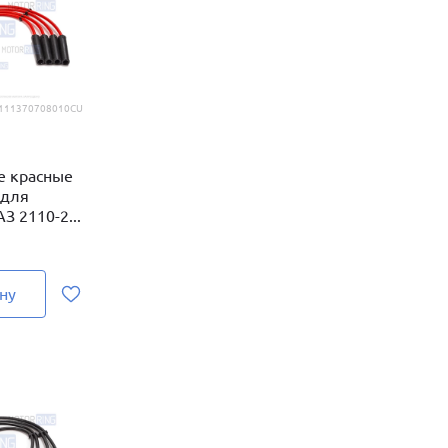
111370708010CU
е красные
 для
 2110-2...
ну