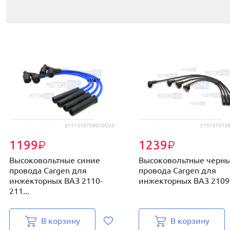
2111370708010CU3
211137070
1199
1239
₽
₽
Высоковольтные синие
Высоковольтные черн
провода Cargen для
провода Cargen для
инжекторных ВАЗ 2110-
инжекторных ВАЗ 21099,
211...
В корзину
В корзину