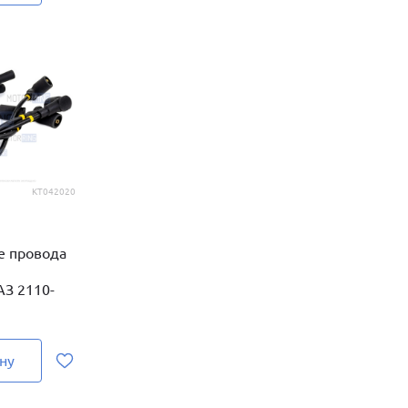
KT042020
е провода
З 2110-
ну