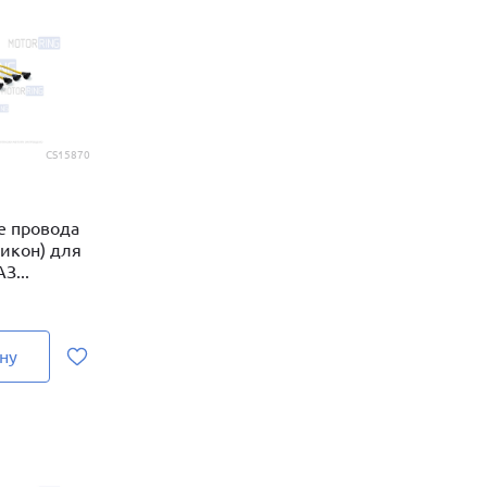
CS15870
е провода
ликон) для
З...
ну