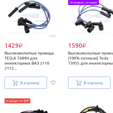
Отправим сегодня!
T684H
1429
1590
₽
₽
Высоковольтные провода
Высоковольтные прово
TESLA T684H для
(100% силикон) Tesla
инжекторных ВАЗ 2110-
T395S для инжекторны.
2112...
В корзину
В корзину
в кредит от 82₽