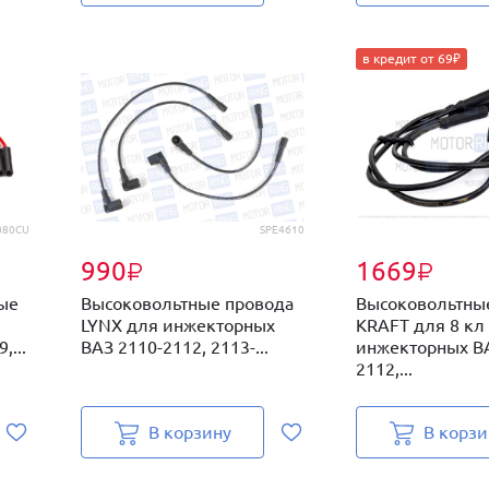
в кредит от 69₽
080CU
SPE4610
990
1669
₽
₽
ые
Высоковольтные провода
Высоковольтны
LYNX для инжекторных
KRAFT для 8 кл
...
ВАЗ 2110-2112, 2113-...
инжекторных ВА
2112,...
В корзину
В корзи