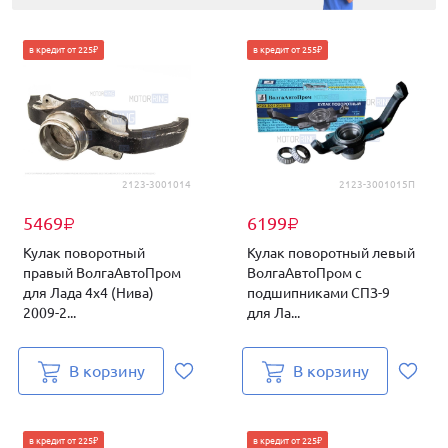
в кредит от 225₽
в кредит от 255₽
2123-3001014
2123-3001015П
5469
6199
₽
₽
Кулак поворотный
Кулак поворотный левый
правый ВолгаАвтоПром
ВолгаАвтоПром с
для Лада 4х4 (Нива)
подшипниками СПЗ-9
2009-2...
для Ла...
В корзину
В корзину
в кредит от 225₽
в кредит от 225₽