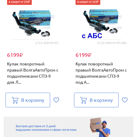
в кредит от 255₽
в кредит от 255₽
2123-3001014П
2123-3001014П АБС
6199
6199
₽
₽
Кулак поворотный
Кулак поворотный
правый ВолгаАвтоПром с
правый ВолгаАвтоПром с
подшипниками СПЗ-9
подшипниками СПЗ-9
для Л...
под А...
В корзину
В корзину