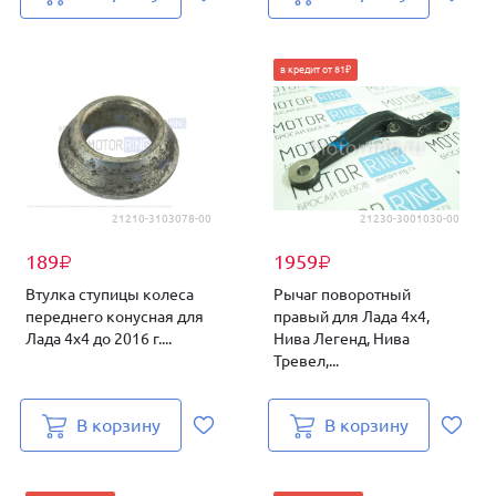
в кредит от 81₽
21210-3103078-00
21230-3001030-00
189
1959
₽
₽
Втулка ступицы колеса
Рычаг поворотный
переднего конусная для
правый для Лада 4х4,
Лада 4х4 до 2016 г....
Нива Легенд, Нива
Тревел,...
В корзину
В корзину