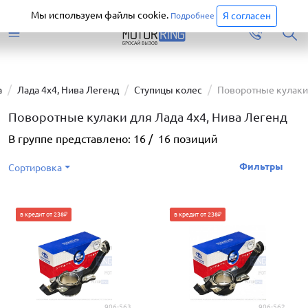
Старая версия сайта еще доступна.
Перейти
Мы используем файлы cookie.
Я согласен
Подробнее
а
Лада 4х4, Нива Легенд
Ступицы колес
Поворотные кулаки
Поворотные кулаки для Лада 4х4, Нива Легенд
В группе представлено:
16
/
16
позиций
Фильтры
Сортировка
в кредит от 238₽
в кредит от 238₽
906-563
906-562