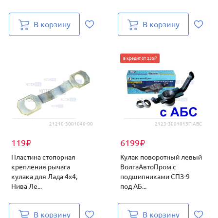
В корзину
В корзину
в кредит от 255₽
21210-3001040-00
2123-3001015П АБС
119
6199
₽
₽
Пластина стопорная
Кулак поворотный левый
крепления рычага
ВолгаАвтоПром с
кулака для Лада 4х4,
подшипниками СПЗ-9
Нива Ле...
под АБ...
В корзину
В корзину