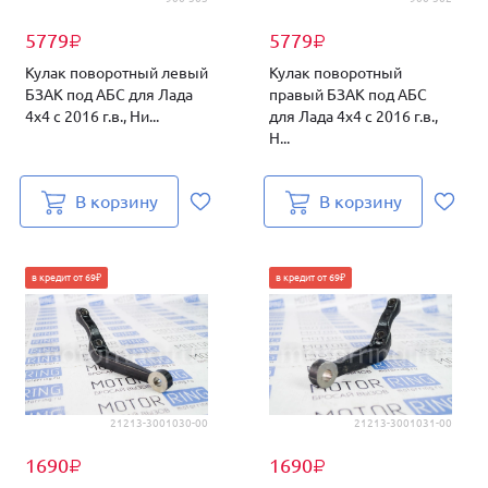
5779
5779
₽
₽
Кулак поворотный левый
Кулак поворотный
БЗАК под АБС для Лада
правый БЗАК под АБС
4х4 с 2016 г.в., Ни...
для Лада 4х4 с 2016 г.в.,
Н...
В корзину
В корзину
в кредит от 69₽
в кредит от 69₽
21213-3001030-00
21213-3001031-00
1690
1690
₽
₽