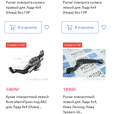
Рычаг поворота кулака
Рычаг поворота кулака
правый для Лада 4х4
левый для Лада 4х4
(Нива) без ГУР
(Нива) без ГУР
В корзину
В корзину
в кредит от 225₽
в кредит от 78₽
2123-3001015 АБС
21230-3001031-00
5469
1890
₽
₽
Кулак поворотный левый
Рычаг поворотный
ВолгаАвтоПром под АБС
левый для Лада 4х4,
для Лада 4х4 (Нива)...
Нива Легенд, Нива
Тревел, Ш...