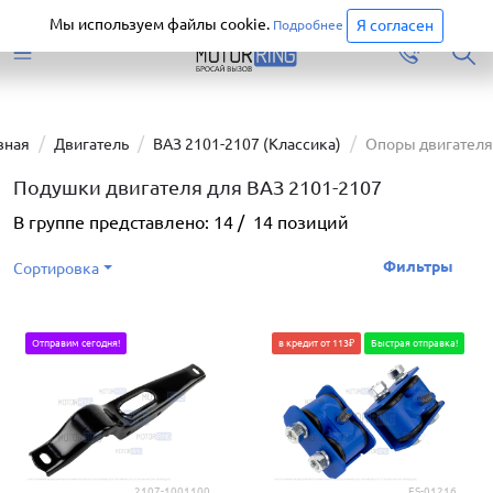
Старая версия сайта еще доступна.
Перейти
Мы используем файлы cookie.
Я согласен
Подробнее
вная
Двигатель
ВАЗ 2101-2107 (Классика)
Опоры двигателя
Подушки двигателя для ВАЗ 2101-2107
В группе представлено:
14
/
14
позиций
Фильтры
Сортировка
Отправим сегодня!
в кредит от 113₽
Быстрая отправка!
2107-1001100
ES-01216