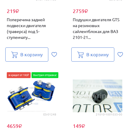
219
2759
₽
₽
Поперечина задней
Подушки двигателя GTS
подвески двигателя
на резиновых
(траверса) под 5-
сайлентблоках для ВАЗ
ступенчату...
2101-21...
В корзину
В корзину
в кредит от 192₽
Быстрая отправка!
ES-01248
21010-1001035-00
4659
149
₽
₽