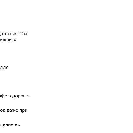
 для вас! Мы
 вашего
 для
фе в дороге.
док даже при
щение во