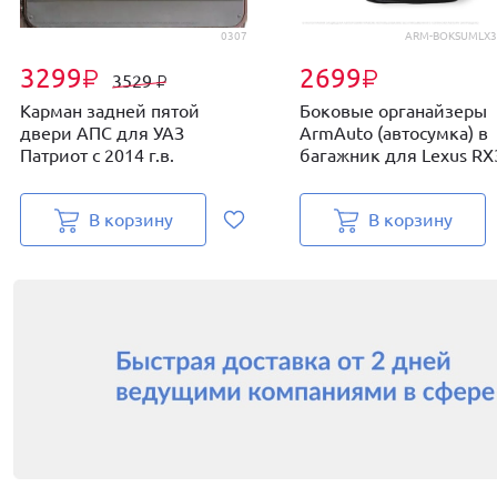
0307
ARM-BOKSUMLX3
3299
2699
₽
₽
3529
₽
Карман задней пятой
Боковые органайзеры
двери АПС для УАЗ
ArmAuto (автосумка) в
Патриот с 2014 г.в.
багажник для Lexus RX3
В корзину
В корзину