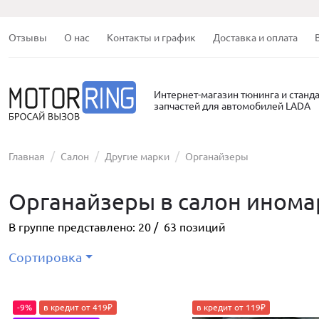
Отзывы
О нас
Контакты и график
Доставка и оплата
Интернет-магазин тюнинга и станд
запчастей для автомобилей LADA
Главная
Салон
Другие марки
Органайзеры
Органайзеры в салон инома
В группе представлено:
20
/
63
позиций
Сортировка
-9%
в кредит от 419₽
в кредит от 119₽