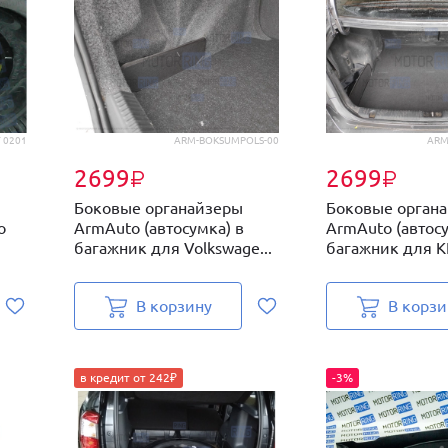
 0201
ARM-BOKSUMPOLS-00
ARM
2699
2699
₽
₽
Боковые органайзеры
Боковые орган
o
ArmAuto (автосумка) в
ArmAuto (автосу
багажник для Volkswage...
багажник для KIA
В корзину
В корзи
в кредит от 242₽
-3%