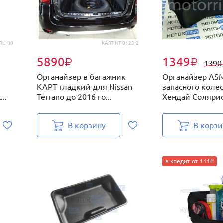
RU-00
KART NT 0123-2
5890
1349
₽
₽
139
Органайзер в багажник
Органайзер AS
КАРТ гладкий для Nissan
запасного коле
..
Terrano до 2016 го...
Хендай Солярис 
В корзину
В корзи
в кредит от 111₽