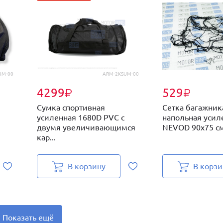
UM-00
ARM-2KSUM-00
4299
529
₽
₽
Сумка спортивная
Сетка багажник
усиленная 1680D PVC с
напольная усил
двумя увеличивающимся
NEVOD 90х75 с
кар...
В корзину
В корзи
Показать ещё