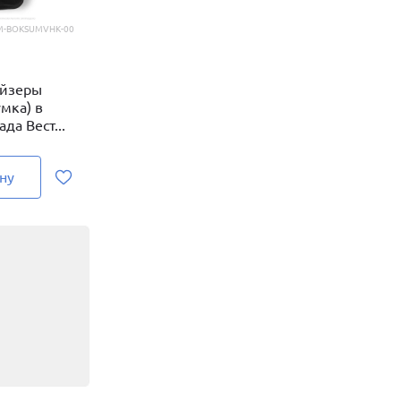
M-BOKSUMVHK-00
айзеры
мка) в
да Вест...
ну