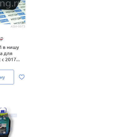
ASM-0073
0
₽
M в нишу
са для
с 2017...
ну