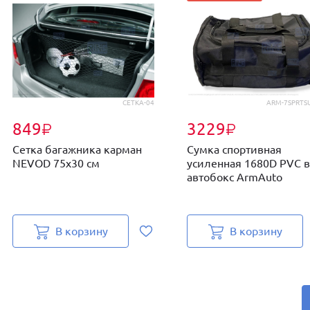
СЕТКА-04
ARM-7SPRTS
849
3229
₽
₽
Сетка багажника карман
Сумка спортивная
NEVOD 75х30 см
усиленная 1680D PVC в
автобокс ArmAuto
В корзину
В корзину