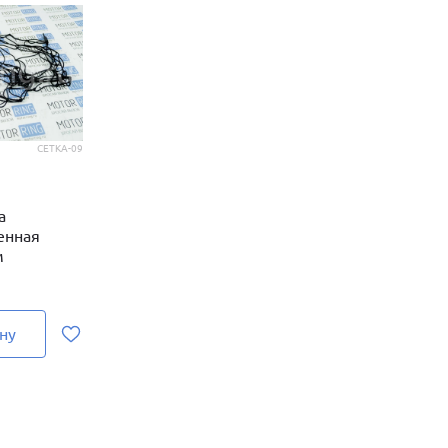
СЕТКА-09
а
енная
м
ну