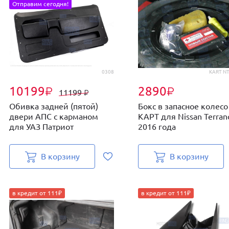
Отправим сегодня!
0308
KART NT
10199
2890
₽
₽
11199
₽
Обивка задней (пятой)
Бокс в запасное колесо
двери АПС с карманом
КАРТ для Nissan Terran
для УАЗ Патриот
2016 года
В корзину
В корзину
в кредит от 111₽
в кредит от 111₽