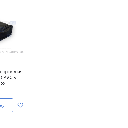
SPRTSUMNOSE-00
спортивная
D PVC в
to
ну