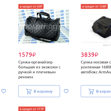
в кредит от 65₽
в кредит от 158₽
ARM-7
1579
3839
₽
₽
Сумка-органайзер
Сумка носовая 
большая из экокожи с
усиленная 1680
ручкой и плечевым
автобокс ArmAu
ремнем
В корзину
В корзи
в кредит от 177₽