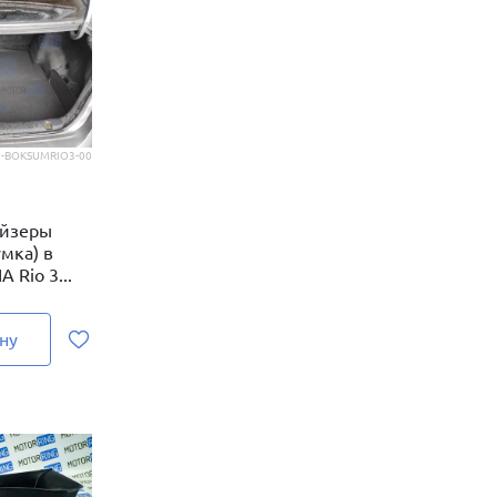
-BOKSUMRIO3-00
айзеры
мка) в
 Rio 3...
ну