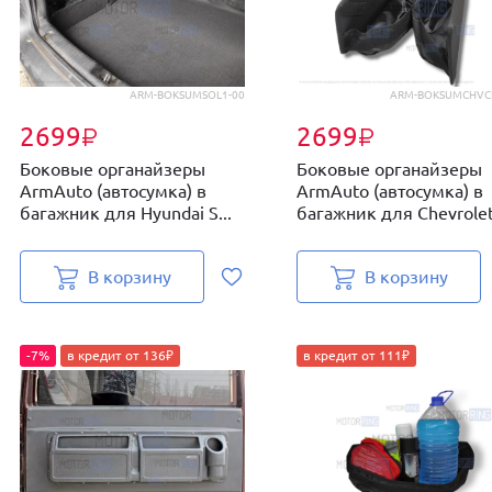
ARM-BOKSUMSOL1-00
ARM-BOKSUMCHVC
2699
2699
₽
₽
Боковые органайзеры
Боковые органайзеры
ArmAuto (автосумка) в
ArmAuto (автосумка) в
багажник для Hyundai S...
багажник для Chevrolet.
В корзину
В корзину
-7%
в кредит от 136₽
в кредит от 111₽