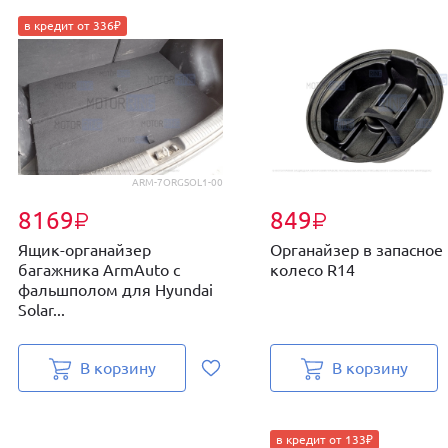
в кредит от 336₽
ARM-7ORGSOL1-00
8169
849
₽
₽
Ящик-органайзер
Органайзер в запасное
багажника ArmAuto с
колесо R14
фальшполом для Hyundai
Solar...
В корзину
В корзину
в кредит от 133₽