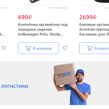
00-00
M02VWSU00342
AR
690
2699
₽
₽
Контейнер-органайзер под
Боковые орган
передние сиденья
ArmAuto (автосу
...
Volkswagen Polo, Skoda...
багажник для Ла
В корзину
В корзи