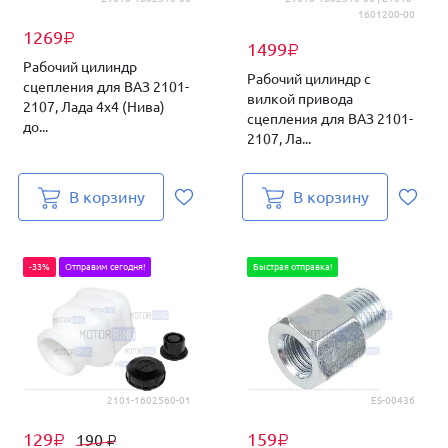
1601200-00
1269
₽
1499
₽
Рабочий цилиндр
Рабочий цилиндр с
сцепления для ВАЗ 2101-
вилкой привода
2107, Лада 4х4 (Нива)
сцепления для ВАЗ 2101-
до...
2107, Ла...
В корзину
В корзину
-33%
Отправим сегодня!
Быстрая отправка!
2101-1602560-01
ES-00436
129
159
190
₽
₽
₽