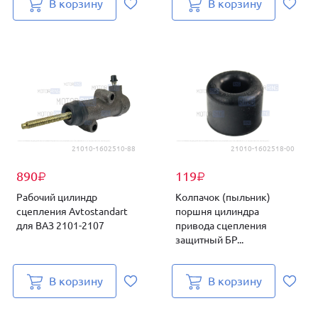
В корзину
В корзину
21010-1602510-88
21010-1602518-00
890
119
₽
₽
Рабочий цилиндр
Колпачок (пыльник)
сцепления Avtostandart
поршня цилиндра
для ВАЗ 2101-2107
привода сцепления
защитный БР...
В корзину
В корзину