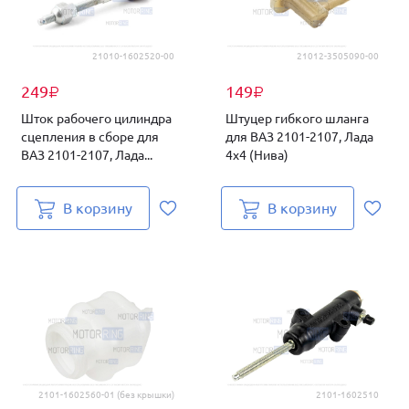
21010-1602520-00
21012-3505090-00
249
149
₽
₽
Шток рабочего цилиндра
Штуцер гибкого шланга
сцепления в сборе для
для ВАЗ 2101-2107, Лада
ВАЗ 2101-2107, Лада...
4х4 (Нива)
В корзину
В корзину
2101-1602560-01 (без крышки)
2101-1602510