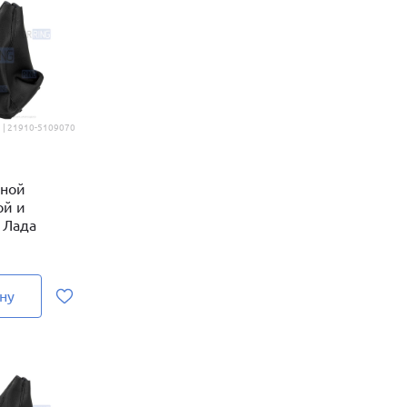
 | 21910-5109070
рной
ой и
 Лада
ну