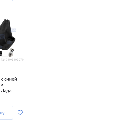
 | 21910-5109070
 с синей
 и
 Лада
ну