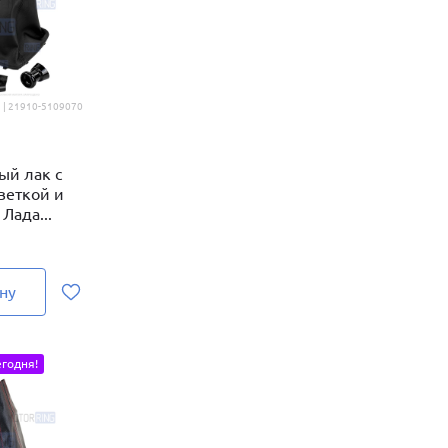
 | 21910-5109070
ый лак с
веткой и
Лада...
ну
годня!