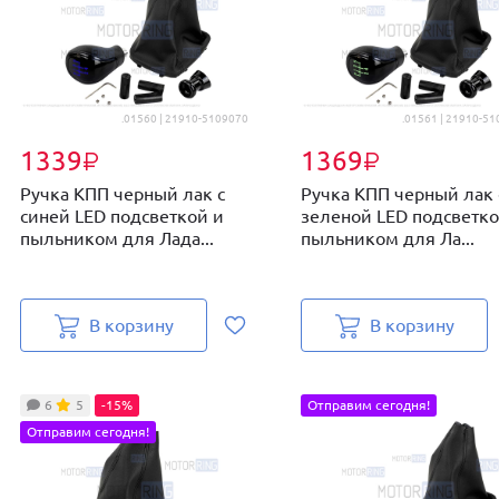
.01560 | 21910-5109070
.01561 | 21910-5
1339
1369
₽
₽
Ручка КПП черный лак с
Ручка КПП черный лак 
синей LED подсветкой и
зеленой LED подсветко
пыльником для Лада...
пыльником для Ла...
В корзину
В корзину
6
5
-15%
Отправим сегодня!
Отправим сегодня!