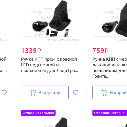
109070
.01423 | 21910-5109070
.01251
1339
759
₽
₽
ной
Ручка КПП хром с красной
Ручка КПП с че
LED подсветкой и
лаковой вставк
...
пыльником для Лада Гра...
пыльником для
Гранта...
В корзину
В корзи
Отправим сегодня!
Отправим сегодня!