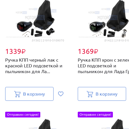
.01562 | 21910-5109070
.01422 | 21910-5
1339
1369
₽
₽
Ручка КПП черный лак с
Ручка КПП хром с зеле
красной LED подсветкой и
LED подсветкой и
пыльником для Ла...
пыльником для Лада Гра
В корзину
В корзину
Отправим сегодня!
Отправим сегодня!