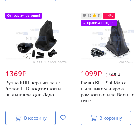
Отправим сегодня!
12
5
-14%
Отправим сегодня!
.01555 | 21910-5109070
.00800-син
1369
1099
₽
₽
1269
₽
Ручка КПП черный лак с
Ручка КПП Sal-Man с
белой LED подсветкой и
пыльником и хром
пыльником для Лада...
рамкой в стиле Весты с
сине...
В корзину
В корзину