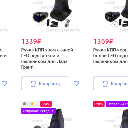
109070
.01421 | 21910-5109070
.01559
1339
1369
₽
₽
с
Ручка КПП хром с синей
Ручка КПП черн
й и
LED подсветкой и
белой LED подс
пыльником для Лада
пыльником для 
Грант...
В корзину
В корзи
2
5
-24%
-18%
Отправим се
Отправим сегодня!