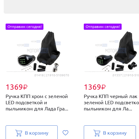
Отправим сегодня!
Отправим сегодня!
.01418 | 21910-5109070
.01557 | 21910-5
1369
1369
₽
₽
Ручка КПП хром с зеленой
Ручка КПП черный лак 
LED подсветкой и
зеленой LED подсветко
пыльником для Лада Гра...
пыльником для Ла...
В корзину
В корзину