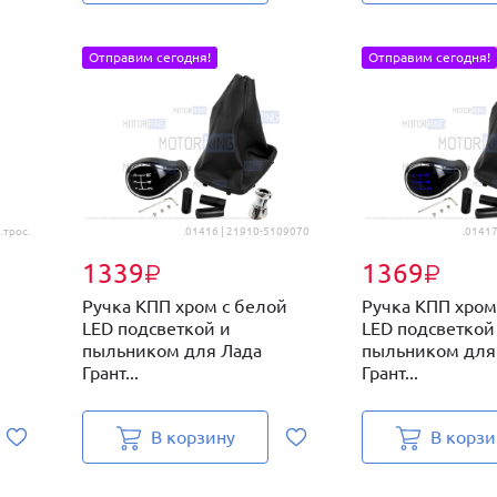
Отправим сегодня!
Отправим сегодня!
.трос.
.01416 | 21910-5109070
.01417
1339
1369
₽
₽
Ручка КПП хром с белой
Ручка КПП хром
LED подсветкой и
LED подсветкой
пыльником для Лада
пыльником для
Грант...
Грант...
В корзину
В корзи