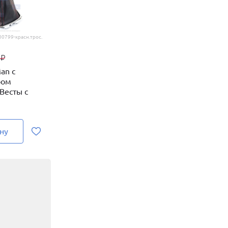
00799-красн.трос.
9
₽
an с
ром
Весты с
ну