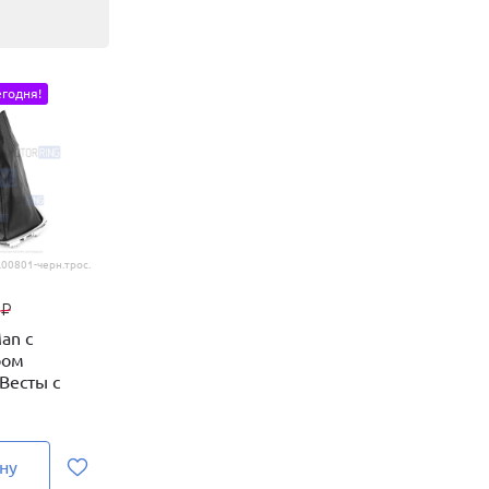
годня!
.00801-черн.трос.
0
₽
an с
ром
Весты с
ну