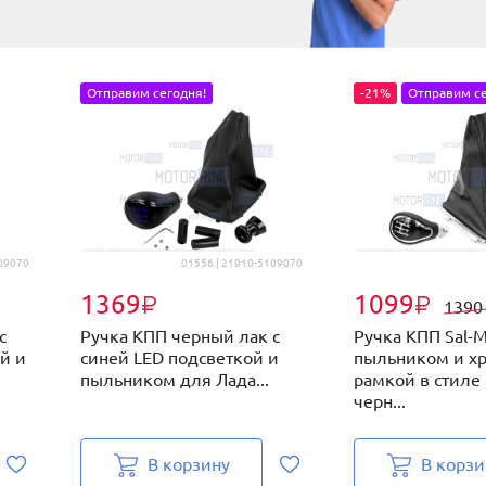
Отправим сегодня!
-21%
Отправим се
109070
.01556 | 21910-5109070
1369
1099
₽
₽
139
с
Ручка КПП черный лак с
Ручка КПП Sal-M
й и
синей LED подсветкой и
пыльником и х
пыльником для Лада...
рамкой в стиле 
черн...
В корзину
В корзи