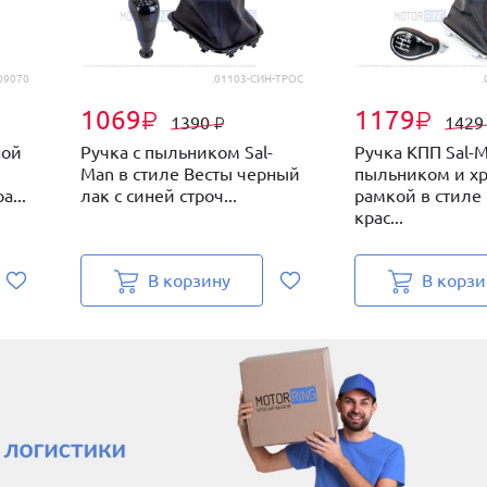
109070
.01103-СИН-ТРОС
.
1069
1179
₽
₽
1390
142
₽
ной
Ручка с пыльником Sal-
Ручка КПП Sal-M
Man в стиле Весты черный
пыльником и х
...
лак с синей строч...
рамкой в стиле 
крас...
В корзину
В корзи