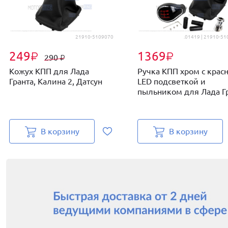
21910-5109070
.01419 | 21910-5
249
1369
₽
₽
290
₽
Кожух КПП для Лада
Ручка КПП хром с крас
Гранта, Калина 2, Датсун
LED подсветкой и
пыльником для Лада Гра
В корзину
В корзину