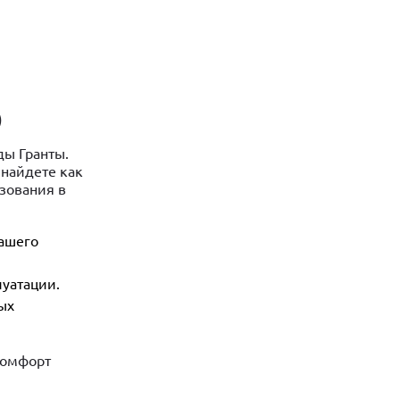
)
ды Гранты.
 найдете как
зования в
вашего
уатации.
ых
комфорт