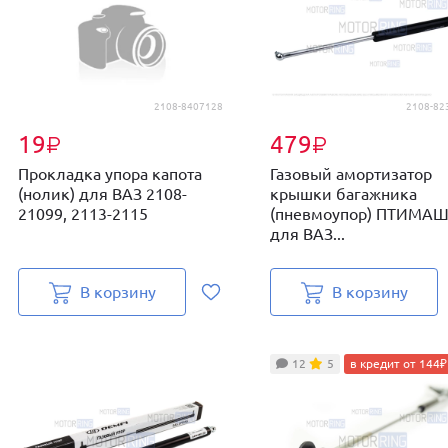
2108-8407128
2108-82
19
479
₽
₽
Прокладка упора капота
Газовый амортизатор
(нолик) для ВАЗ 2108-
крышки багажника
21099, 2113-2115
(пневмоупор) ПТИМА
для ВАЗ...
В корзину
В корзину
12
5
в кредит от 144₽