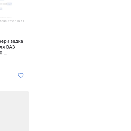
1080-8231010-11
вери задка
для ВАЗ
-...