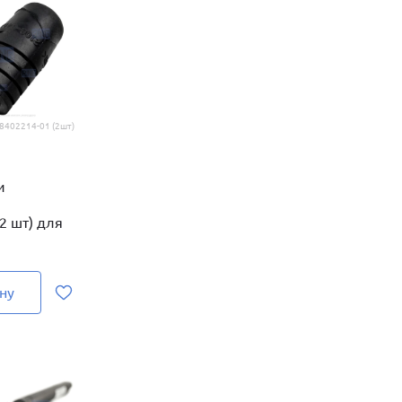
8402214-01 (2шт)
и
2 шт) для
ну