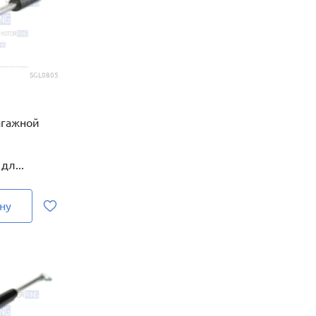
SGL0805
агажной
дл...
ну