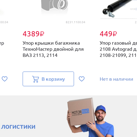
00.04
8231.1100.04
2
4389
449
₽
₽
ер
Упор крышки багажника
Упор газовый д
ТехноМастер двойной для
2108 Avtograd 
ВАЗ 2113, 2114
2108-21099, 2110
В корзину
Нет в наличии