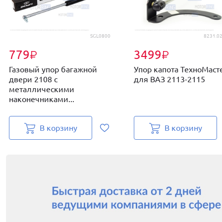
SGL0800
8231.02
779
3499
₽
₽
Газовый упор багажной
Упор капота ТехноМаст
двери 2108 с
для ВАЗ 2113-2115
металлическими
наконечниками...
В корзину
В корзину