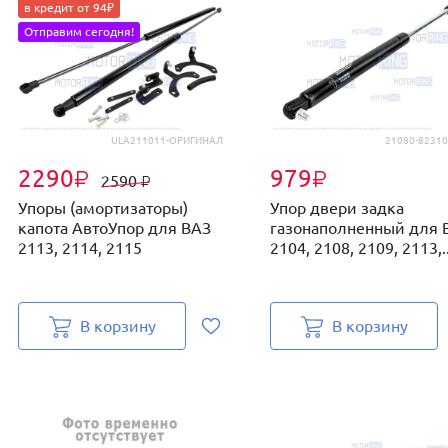
в кредит от 94₽
Отправим сегодня!
ULA211011-ОРИГИНАЛ
21080-82310
2290
979
₽
₽
2590
₽
Упоры (амортизаторы)
Упор двери задка
капота АвтоУпор для ВАЗ
газонаполненный для 
2113, 2114, 2115
2104, 2108, 2109, 2113,..
В корзину
В корзину