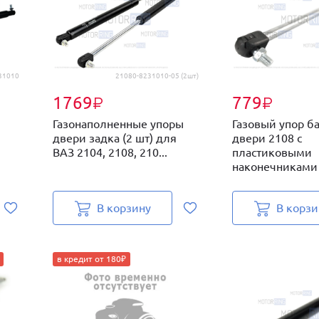
31010
21080-8231010-05 (2шт)
1769
779
₽
₽
Газонаполненные упоры
Газовый упор б
двери задка (2 шт) для
двери 2108 с
Ш
ВАЗ 2104, 2108, 210...
пластиковыми
наконечниками 
В корзину
В корзи
в кредит от 180₽