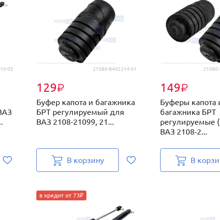
10-05
21080-8402214-01
21080-
129
149
₽
₽
Буфер капота и багажника
Буферы капота 
ВАЗ
БРТ регулируемый для
багажника БРТ
.
ВАЗ 2108-21099, 21...
регулируемые (
ВАЗ 2108-2...
В корзину
В корзи
в кредит от 73₽