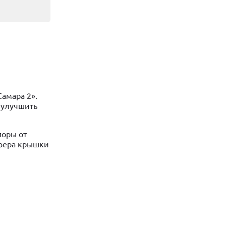
амара 2».
 улучшить
поры от
уфера крышки