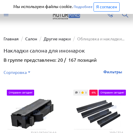
Старая версия сайта еще доступна.
Перейти
Мы используем файлы cookie.
Я согласен
Подробнее
Главная
Салон
Другие марки
Облицовка и накладки...
Накладки салона для иномарок
В группе представлено:
20
/
167
позиций
Фильтры
Сортировка
Отправим сегодня!
1
5
-8%
Отправим сегодня!
8V41-S454A24-AA
YAR-GP14