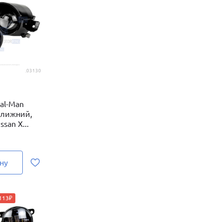
.03130
al-Man
ближний,
san X...
ну
 113₽