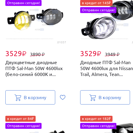
Отправим сегодня!
в кредит от 145₽
Отправим сегодня!
.01057
.
3529
3529
₽
₽
3890
3949
₽
₽
Двухцветные диодные
Диодные ПТФ Sal-Man
ПТФ Sal-Man 50W 4600lux
50W 4600lux для Nissan
(бело-синий 6000К и...
Trail, Almera, Tean...
В корзину
В корзину
в кредит от 84₽
в кредит от 182₽
Отправим сегодня!
Отправим сегодня!