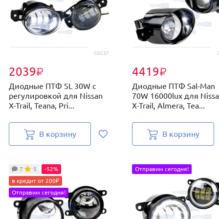
G0237
.
2039
4419
₽
₽
Диодные ПТФ SL 30W с
Диодные ПТФ Sal-Man
регулировкой для Nissan
70W 16000lux для Niss
X-Trail, Teana, Pri...
X-Trail, Almera, Tea...
В корзину
В корзину
7
5
-52%
Отправим сегодня!
в кредит от 200₽
Отправим сегодня!