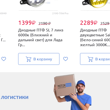
00949
2190-70W Pro
1399
2289
₽
₽
2190
252
₽
Диодные ПТФ SL 7 линз
Диодные ПТФ
с
6000к (ближний и
двухцветные Sa
...
дальний свет) для Лада
(бело-синий 60
Гр...
желтый 3000К...
В корзину
В корзи