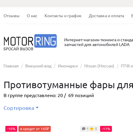
Отзывы
О нас
Контакты и график
Доставка и оплата
Интернет-магазин тюнинга и станд
запчастей для автомобилей LADA
Главная
Внешний вид
Иномарки
Nissan (Ниссан)
ПТФ и
Противотуманные фары для
В группе представлено:
20
/
69
позиций
Сортировка
-10%
в кредит от 145₽
1
5
-11%