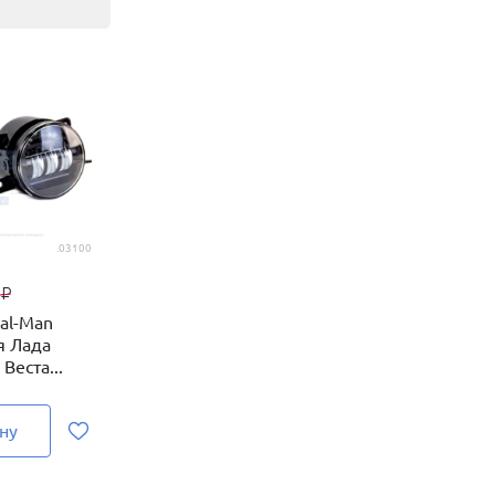
.03100
0
₽
al-Man
я Лада
 Веста...
ну