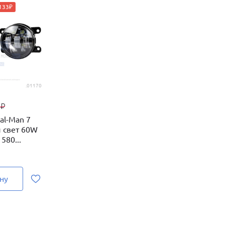
 133₽
.01170
9
₽
l-Man 7
 свет 60W
580...
ну