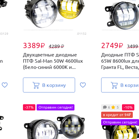
03129
.01152
3389
2749
₽
₽
4289
349
₽
Двухцветные диодные
Диодные ПТФ S
an
ПТФ Sal-Man 50W 4600lux
65W 8600lux дл
(бело-синий 6000К и...
Гранта FL, Веста,
В корзину
В корзи
-37%
Отправим сегодня!
6
5
-10%
в кредит от 94₽
Отправим сегодня!