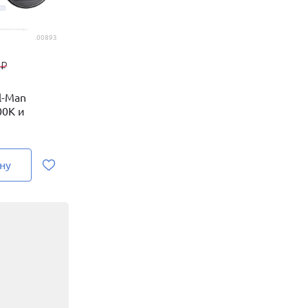
.00893
9
₽
l-Man
00К и
ну