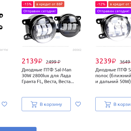
-15%
в кредит от 88₽
-12%
в кредит от
Отправим сегодня!
Отправим сегодня!
0W-YW
.00062
2139
3239
₽
₽
2499
364
₽
Диодные ПТФ Sal-Man
Диодные ПТФ Sa
30W 2800lux для Лада
полос (ближний
Гранта FL, Веста, Веста...
и дальний 50W) 
В корзину
В корзи