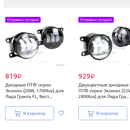
Отправим сегодня!
Отправим сегодня!
.00948
.
819
929
₽
₽
Диодные ПТФ серии
Двухцветные диодные
Эконом (20W, 1700lux) для
ПТФ серии Эконом (22
Лада Гранта FL, Вест...
2800lux) для Лада Гра...
В корзину
В корзину