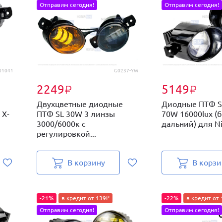
Отправим сегодня!
Отправим сегодня!
01041
G0237-YW
2249
5149
₽
₽
Двухцветные диодные
Диодные ПТФ S
 X-
ПТФ SL 30W 3 линзы
70W 16000lux (
3000/6000к с
дальний) для Nis
регулировкой...
В корзину
В корзи
-21%
в кредит от 139₽
-22%
в кредит от
Отправим сегодня!
Отправим сегодня!