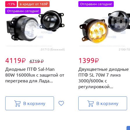
-13%
в кредит от 169₽
Отправим сегодня!
Отправим сегодня!
.01713 (ближний)
2190-7
4119
1399
₽
₽
4719
₽
Диодные ПТФ Sal-Man
Двухцветные диодные
80W 16000lux с защитой от
ПТФ SL 70W 7 линз
перегрева для Лада...
3000/6000к с
регулировкой...
В корзину
В корзину