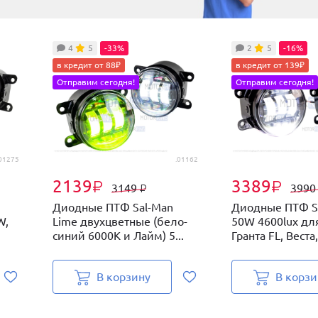
4
5
-33%
2
5
-16%
в кредит от 88₽
в кредит от 139₽
Отправим сегодня!
Отправим сегодня!
01275
.01162
2139
3389
₽
₽
3149
399
₽
Диодные ПТФ Sal-Man
Диодные ПТФ S
W,
Lime двухцветные (бело-
50W 4600lux дл
синий 6000К и Лайм) 5...
Гранта FL, Веста,
В корзину
В корзи