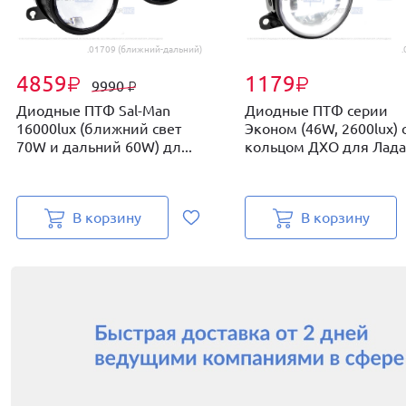
.01709 (ближний-дальний)
.
4859
1179
₽
₽
9990
₽
Диодные ПТФ Sal-Man
Диодные ПТФ серии
16000lux (ближний свет
Эконом (46W, 2600lux) 
70W и дальний 60W) дл...
кольцом ДХО для Лада Г
В корзину
В корзину