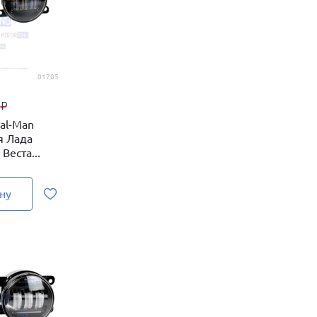
.01705
9
₽
al-Man
я Лада
 Веста...
ну