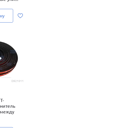
ну
D921011
Т-
тнитель
 между