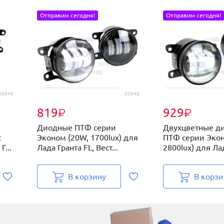
Отправим сегодня!
Отправим сегодня!
00949
.00948
819
929
₽
₽
Диодные ПТФ серии
Двухцветные д
с
Эконом (20W, 1700lux) для
ПТФ серии Экон
...
Лада Гранта FL, Вест...
2800lux) для Лад
В корзину
В корзи