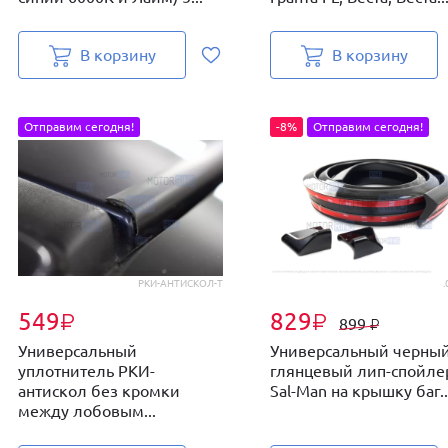
В корзину
В корзину
Отправим сегодня!
-8%
Отправим сегодня!
РКИ-АНТИСКОЛ-Т
.
549
829
₽
₽
899
₽
Универсальный
Универсальный черны
уплотнитель РКИ-
глянцевый лип-спойле
антискол без кромки
Sal-Man на крышку баг..
между лобовым...