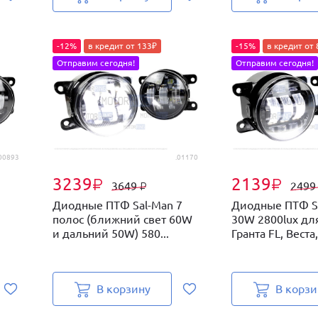
-12%
в кредит от 133₽
-15%
в кредит от 
Отправим сегодня!
Отправим сегодня!
00893
.01170
3239
2139
₽
₽
3649
249
₽
Диодные ПТФ Sal-Man 7
Диодные ПТФ S
полос (ближний свет 60W
30W 2800lux дл
и дальний 50W) 580...
Гранта FL, Веста,
В корзину
В корзи