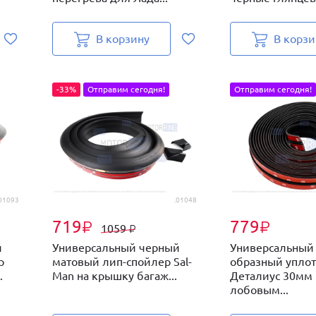
В корзину
В корзи
-33%
Отправим сегодня!
Отправим сегодня!
01093
.01048
719
779
₽
₽
1059
₽
й
Универсальный черный
Универсальный 
р
матовый лип-спойлер Sal-
образный упло
.
Man на крышку багаж...
Деталиус 30мм
лобовым...