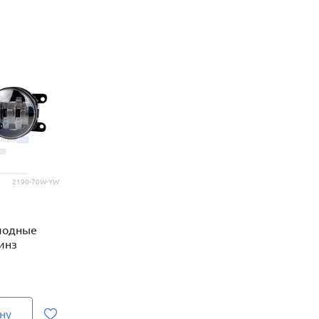
2190-70W-YW
иодные
инз
ну