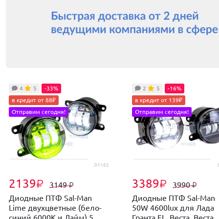
4
5
-33%
2
5
-16%
в кредит от 88₽
в кредит от 139₽
Отправим сегодня!
Отправим сегодня!
.01162
.
2139
3389
₽
₽
3149
3990
₽
₽
Диодные ПТФ Sal-Man
Диодные ПТФ Sal-Man
Lime двухцветные (бело-
50W 4600lux для Лада
синий 6000К и Лайм) 5...
Гранта FL, Веста, Веста..