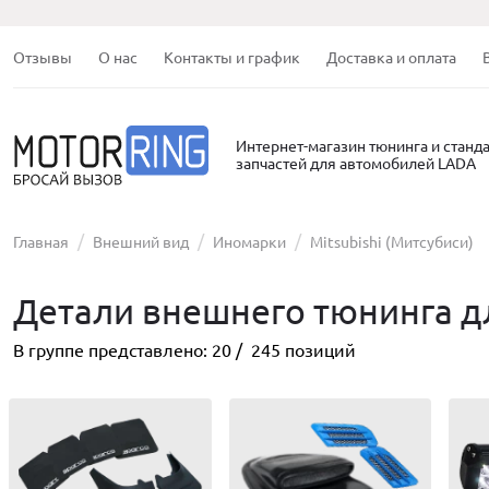
Отзывы
О нас
Контакты и график
Доставка и оплата
Интернет-магазин тюнинга и станд
запчастей для автомобилей LADA
Главная
Внешний вид
Иномарки
Mitsubishi (Митсубиси)
Детали внешнего тюнинга д
В группе представлено:
20
/
245
позиций