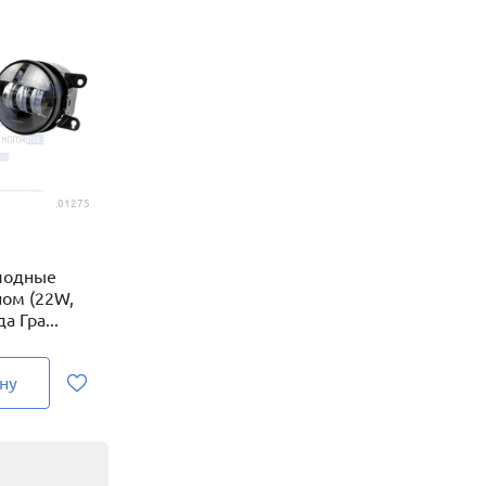
.01275
иодные
ом (22W,
а Гра...
ну