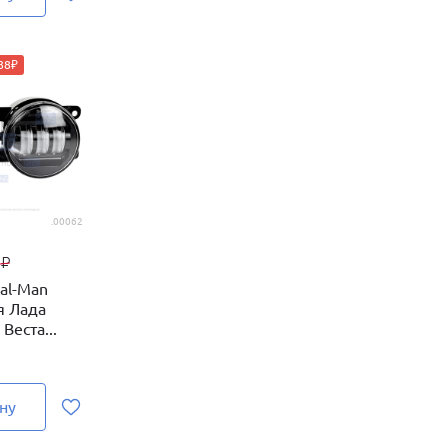
88₽
.00062
9
₽
al-Man
я Лада
 Веста...
ну