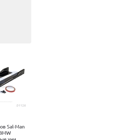
.01126
ов Sal-Man
е BMW
е уни...