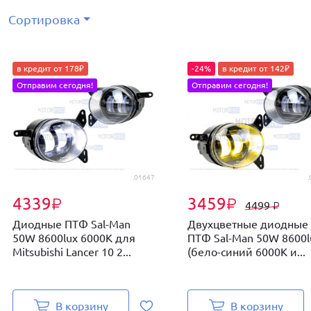
Сортировка
в кредит от 178₽
-24%
в кредит от 142₽
Отправим сегодня!
Отправим сегодня!
.01647
.
4339
3459
₽
₽
4499
₽
Диодные ПТФ Sal-Man
Двухцветные диодные
50W 8600lux 6000К для
ПТФ Sal-Man 50W 8600l
Mitsubishi Lancer 10 2...
(бело-синий 6000К и...
В корзину
В корзину