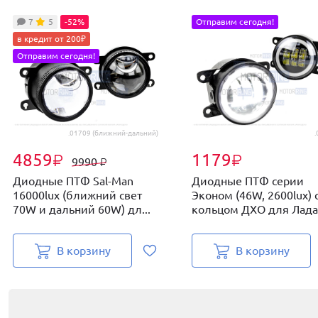
7
5
-52%
Отправим сегодня!
в кредит от 200₽
Отправим сегодня!
.01709 (ближний-дальний)
.
4859
1179
₽
₽
9990
₽
Диодные ПТФ Sal-Man
Диодные ПТФ серии
16000lux (ближний свет
Эконом (46W, 2600lux) 
70W и дальний 60W) дл...
кольцом ДХО для Лада Г
В корзину
В корзину