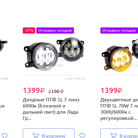
-37%
Отправим сегодня!
Отправим сегодня!
01648
2190-70W Pro
1399
1399
₽
₽
2190
₽
Диодные ПТФ SL 7 линз
Двухцветные д
ux
6000к (ближний и
ПТФ SL 70W 7 л
дальний свет) для Лада
3000/6000к с
Гр...
регулировкой...
В корзину
В корзи