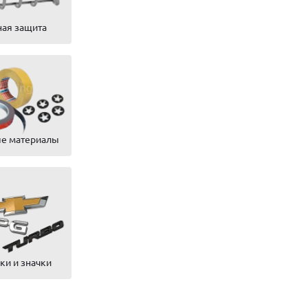
ая защита
е материалы
и и значки