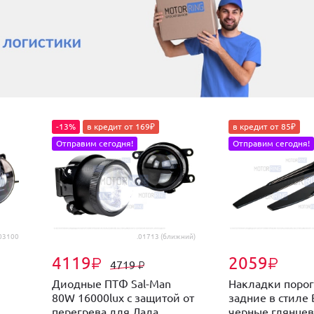
-13%
в кредит от 169₽
в кредит от 85₽
Отправим сегодня!
Отправим сегодня!
03100
.01713 (ближний)
4119
2059
₽
₽
4719
₽
Диодные ПТФ Sal-Man
Накладки порог
80W 16000lux с защитой от
задние в стил
.
перегрева для Лада...
черные глянцевы