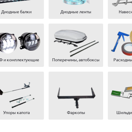
Диодные балки
Диодные ленты
Навесн
Ф и комплектующие
Поперечины, автобоксы
Расходны
Упоры капота
Фаркопы
Шильдик