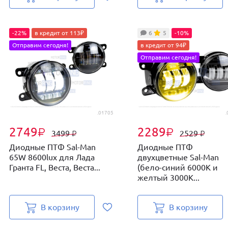
-22%
в кредит от 113₽
6
5
-10%
Отправим сегодня!
в кредит от 94₽
Отправим сегодня!
.01705
.
2749
2289
₽
₽
3499
2529
₽
₽
Диодные ПТФ Sal-Man
Диодные ПТФ
65W 8600lux для Лада
двухцветные Sal-Man
Гранта FL, Веста, Веста...
(бело-синий 6000К и
желтый 3000К...
В корзину
В корзину