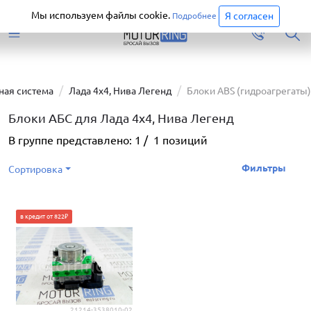
Старая версия сайта еще доступна.
Перейти
Мы используем файлы cookie.
Я согласен
Подробнее
ная система
Лада 4х4, Нива Легенд
Блоки ABS (гидроагрегаты)
Блоки АБС для Лада 4х4, Нива Легенд
В группе представлено:
1
/
1
позиций
Фильтры
Сортировка
в кредит от 822₽
21214-3538010-02