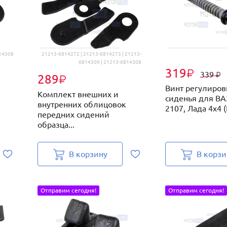
14308
21213-6814272 | 21213-6814273 | 21213-
6814309 | 21213-6814308
319
₽
339
₽
289
₽
Винт регулиров
Комплект внешних и
сиденья для ВА
внутренних облицовок
3
2107, Лада 4х4 (
передних сидений
образца...
В корзину
В корзи
Отправим сегодня!
Отправим сегодня!