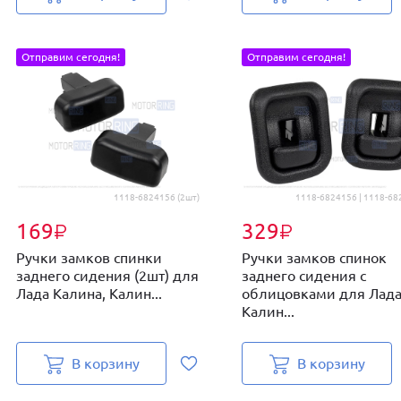
Отправим сегодня!
Отправим сегодня!
1118-6824156 (2шт)
1118-6824156 | 1118-68
169
329
₽
₽
Ручки замков спинки
Ручки замков спинок
заднего сидения (2шт) для
заднего сидения с
Лада Калина, Калин...
облицовками для Лад
Калин...
В корзину
В корзину