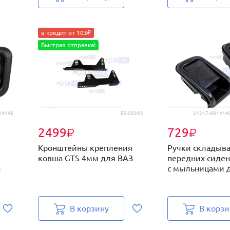
в кредит от 103₽
Быстрая отправка!
24148
ES-00293
21217-6814140
2499
729
₽
₽
Кронштейны крепления
Ручки складыв
ковша GTS 4мм для ВАЗ
передних сиде
а
с мыльницами дл
В корзину
В корзи