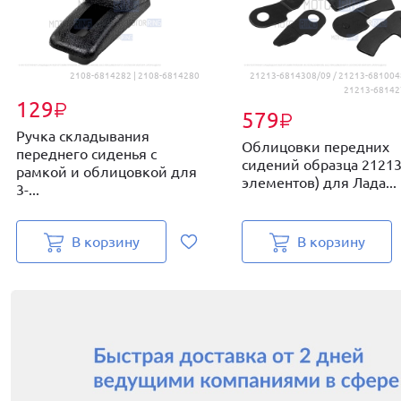
2108-6814282 | 2108-6814280
21213-6814308/09 / 21213-681004
21213-68142
129
₽
579
₽
Ручка складывания
Облицовки передних
переднего сиденья с
сидений образца 21213
рамкой и облицовкой для
элементов) для Лада...
3-...
В корзину
В корзину