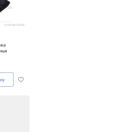
2108-6814308
вка
нья
ну