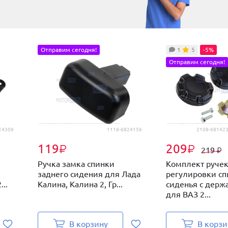
Отправим сегодня!
1
5
-5%
Отправим сегодня!
14309
1118-6824156
2108-681423
119
209
₽
₽
219
₽
Ручка замка спинки
Комплект руче
заднего сидения для Лада
регулировки с
..
Калина, Калина 2, Гр...
сиденья с держ
для ВАЗ 2...
В корзину
В корзи