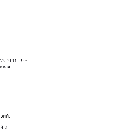
АЗ-2131. Все
чивая
вий.
й и