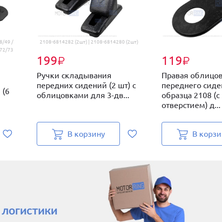
8/49 /
2108-6814282 (2шт) | 2108-6814280 (2шт)
72/73
199
119
₽
₽
Ручки складывания
Правая облицо
передних сидений (2 шт) с
переднего сиде
 (6
облицовками для 3-дв...
образца 2108 (с
отверстием) д...
В корзину
В корзи