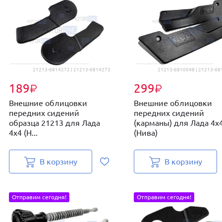
21213-6814272 | 21213-6814273
21213-6810048 | 21213-68
189
299
₽
₽
Внешние облицовки
Внешние облицовки
передних сидений
передних сидений
образца 21213 для Лада
(карманы) для Лада 4х
4х4 (Н...
(Нива)
В корзину
В корзину
Отправим сегодня!
Отправим сегодня!