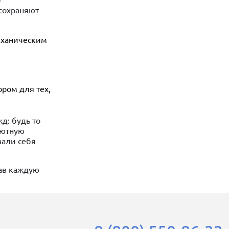
о
 сохраняют
еханическим
ром для тех,
д: будь то
уютную
вали себя
лав каждую