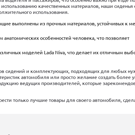
 водителя и пассажиров, что особенно важно при езде п
я использованию качественных материалов, наши сиденья
олжительного использования.
ующие выполнены из прочных материалов, устойчивых к м
м анатомических особенностей человека, что позволяет
азличных моделей Lada Niva, что делает их отличным выбо
в сидений и комплектующих, подходящих для любых нуж
теристик автомобиля или просто желание создать более 
родукцию ведущих производителей, которые зарекомендо
рести только лучшие товары для своего автомобиля, сде