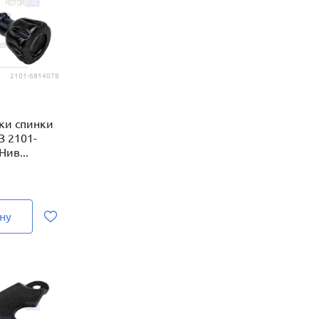
2101-6814078
ки спинки
З 2101-
Нив...
ну