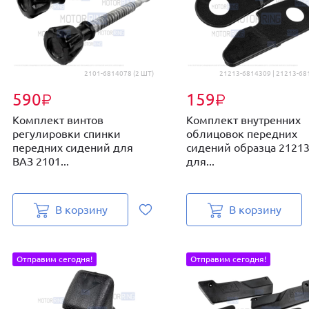
2101-6814078 (2 ШТ)
21213-6814309 | 21213-68
590
159
₽
₽
Комплект винтов
Комплект внутренних
регулировки спинки
облицовок передних
передних сидений для
сидений образца 2121
ВАЗ 2101...
для...
В корзину
В корзину
Отправим сегодня!
Отправим сегодня!