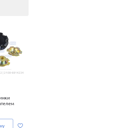
2 | 2108-6814234
к
пинки
ателем
ну