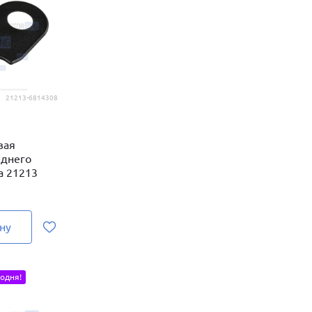
21213-6814308
вая
еднего
а 21213
ну
одня!