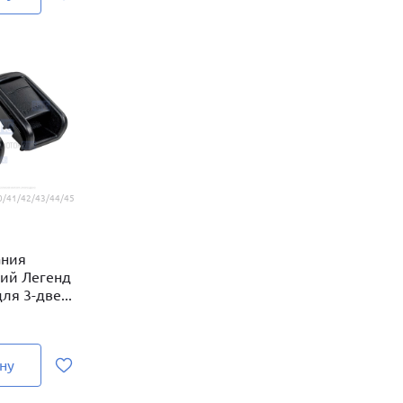
/41/42/43/44/45
ания
ний Легенд
я 3-две...
ну