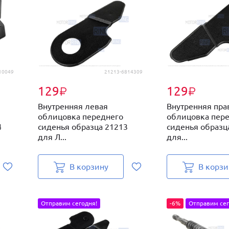
10049
21213-6814309
129
129
₽
₽
Внутренняя левая
Внутренняя пра
облицовка переднего
облицовка пер
4
сиденья образца 21213
сиденья образц
для Л...
для...
В корзину
В корзи
Отправим сегодня!
-6%
Отправим сег