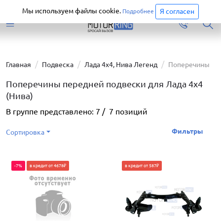
Старая версия сайта еще доступна.
Перейти
Мы используем файлы cookie.
Я согласен
Подробнее
Главная
Подвеска
Лада 4х4, Нива Легенд
Поперечины
Поперечины передней подвески для Лада 4х4
(Нива)
В группе представлено:
7
/
7
позиций
Фильтры
Сортировка
-7%
в кредит от 4678₽
в кредит от 587₽