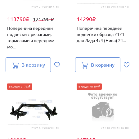
21217-2901016-10
21210-2904200-10
113790
14290
121790
₽
₽
₽
Поперечина передней
Поперечина передней
подвески с рычагами,
подвески образца 2121
тормозами и передним
для Лада 4х4 (Нива) 21...
мо...
В корзину
В корзину
в кредит от 793₽
в кредит от 894₽
21214-2904200-10
21218-2901016-00