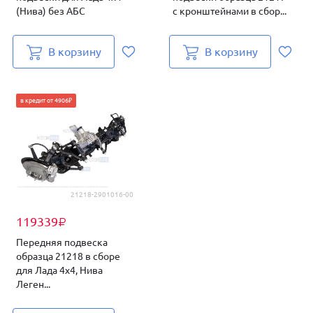
(Нива) без АБС
с кронштейнами в сбор...
В корзину
В корзину
в кредит от 4906₽
21218-2901016-00
119339
₽
Передняя подвеска
образца 21218 в сборе
для Лада 4х4, Нива
Леген...