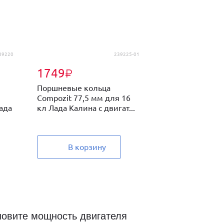
39220
239225-01
1749
₽
Поршневые кольца
Compozit 77,5 мм для 16
ада
кл Лада Калина с двигат...
В корзину
новите мощность двигателя