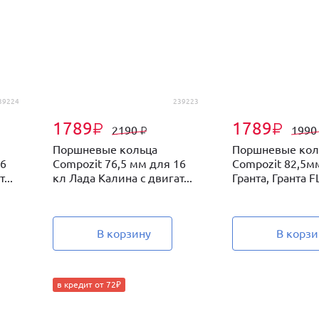
39224
239223
1789
1789
₽
₽
2190
199
₽
Поршневые кольца
Поршневые кол
16
Compozit 76,5 мм для 16
Compozit 82,5м
...
кл Лада Калина с двигат...
Гранта, Гранта FL
В корзину
В корзи
в кредит от 72₽