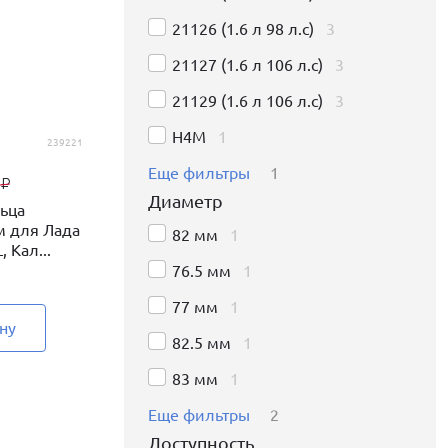
21126 (1.6 л 98 л.с)
3
21127 (1.6 л 106 л.с)
3
21129 (1.6 л 106 л.с)
3
H4M
1
239221
Еще фильтры
1
0
₽
Диаметр
ьца
м для Лада
82 мм
1
, Кал...
76.5 мм
1
77 мм
1
ну
82.5 мм
1
83 мм
1
Еще фильтры
2
Доступность