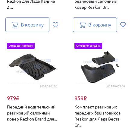
Rezkon для Лада Калина
резиновый салонный
2,...
ковер Rezkon Br...
В корзину
В корзину
Отправим сегодня!
Отправим сегодня!
1639040100
6039045260
979
959
₽
₽
Передний водительский
Комплект резиновых
резиновый салонный
передних брызговиков
ковер Rezkon Brand для...
Rezkon для Лада Веста
Cr...