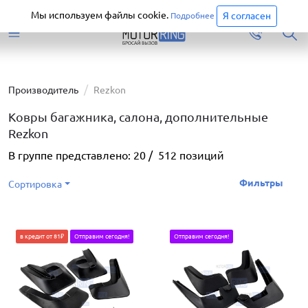
Старая версия сайта еще доступна.
Перейти
Мы используем файлы cookie.
Я согласен
Подробнее
Производитель
Rezkon
Ковры багажника, салона, дополнительные
Rezkon
В группе представлено:
20
/
512
позиций
Фильтры
Сортировка
в кредит от 81₽
Отправим сегодня!
Отправим сегодня!