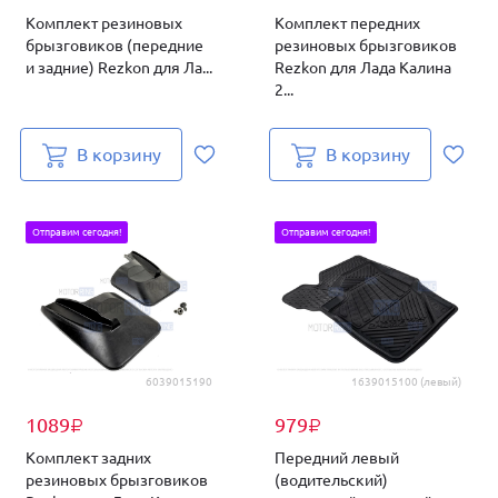
Комплект резиновых
Комплект передних
брызговиков (передние
резиновых брызговиков
и задние) Rezkon для Ла...
Rezkon для Лада Калина
2...
В корзину
В корзину
Отправим сегодня!
Отправим сегодня!
6039015190
1639015100 (левый)
1089
979
₽
₽
Комплект задних
Передний левый
резиновых брызговиков
(водительский)