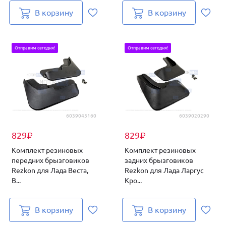
В корзину
В корзину
Отправим сегодня!
Отправим сегодня!
6039045160
6039020290
829
829
₽
₽
Комплект резиновых
Комплект резиновых
передних брызговиков
задних брызговиков
Rezkon для Лада Веста,
Rezkon для Лада Ларгус
В...
Кро...
В корзину
В корзину