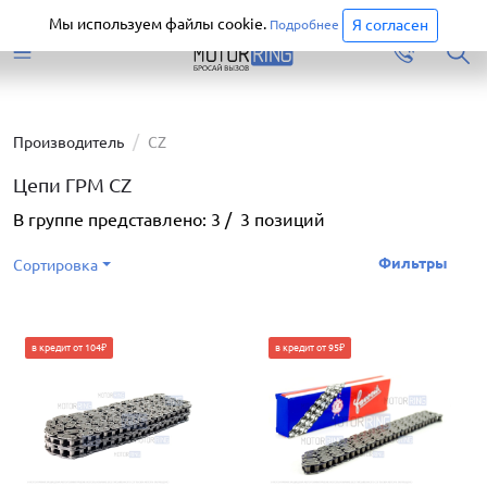
Старая версия сайта еще доступна.
Перейти
Мы используем файлы cookie.
Я согласен
Подробнее
Производитель
CZ
Цепи ГРМ CZ
В группе представлено:
3
/
3
позиций
Фильтры
Сортировка
в кредит от 104₽
в кредит от 95₽