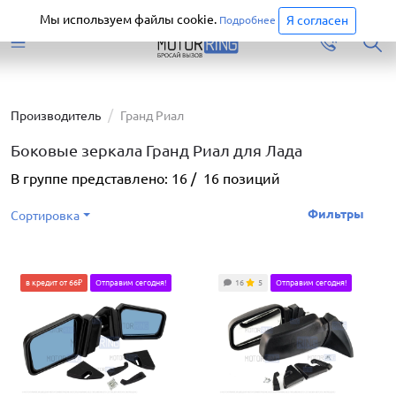
Старая версия сайта еще доступна.
Перейти
Мы используем файлы cookie.
Я согласен
Подробнее
Производитель
Гранд Риал
Боковые зеркала Гранд Риал для Лада
В группе представлено:
16
/
16
позиций
Фильтры
Сортировка
в кредит от 66₽
Отправим сегодня!
16
5
Отправим сегодня!