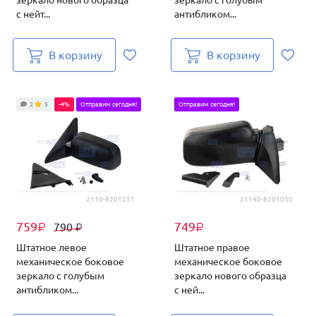
зеркало нового образца
зеркало с голубым
с нейт...
антибликом...
В корзину
В корзину
2
5
-4%
Отправим сегодня!
Отправим сегодня!
2110-8201051
21140-8201050
759
749
790
₽
₽
₽
Штатное левое
Штатное правое
механическое боковое
механическое боковое
зеркало с голубым
зеркало нового образца
антибликом...
с ней...