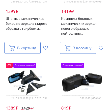
2108-8201050 / 2108-8201051
21140-8201050 | 21140-8201051
1599
1419
₽
₽
Штатные механические
Комплект боковых
боковые зеркала старого
механических зеркал
образца с голубым а...
нового образца с
нейтральны...
В корзину
В корзину
-3%
Отправим сегодня!
Отправим сегодня!
2110-8201050 | 2110-8201051
GR01060 | GR01061
1389
819
1429
₽
₽
₽