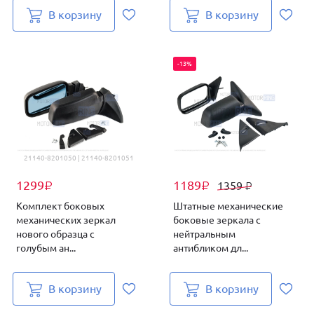
В корзину
В корзину
-13%
21140-8201050 | 21140-8201051
1299
1189
1359
₽
₽
₽
Комплект боковых
Штатные механические
механических зеркал
боковые зеркала с
нового образца с
нейтральным
голубым ан...
антибликом дл...
В корзину
В корзину