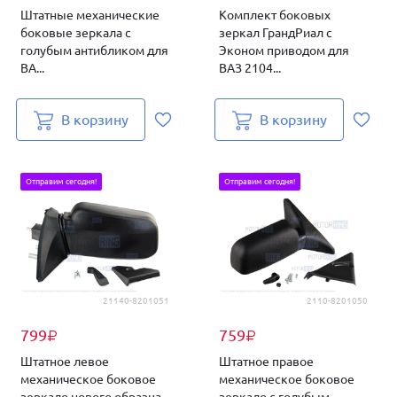
Штатные механические
Комплект боковых
боковые зеркала с
зеркал ГрандРиал с
голубым антибликом для
Эконом приводом для
ВА...
ВАЗ 2104...
В корзину
В корзину
Отправим сегодня!
Отправим сегодня!
21140-8201051
2110-8201050
799
759
₽
₽
Штатное левое
Штатное правое
механическое боковое
механическое боковое