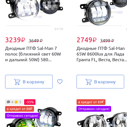
.01170
.
3239
2749
₽
₽
3649
3499
₽
₽
Диодные ПТФ Sal-Man 7
Диодные ПТФ Sal-Man
полос (ближний свет 60W
65W 8600lux для Лада
и дальний 50W) 580...
Гранта FL, Веста, Веста..
В корзину
В корзину
4
5
-33%
в кредит от 69₽
в кредит от 88₽
Отправим сегодня!
Отправим сегодня!