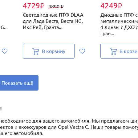
4729
4249
₽
₽
4890
₽
Светодиодные ПТФ DLAA
Диодные ПТФ с
для Лада Веста, Веста NG,
металлическим
G...
Икс Рей, Гранта...
4 линзы с ДХО 
Гран...
В корзину
В корзи
Показать ещё
!
се необходимое для вашего автомобиля. Мы предлагаем ш
ктов и аксессуаров для Opel Vectra C. Наши товары помог
ашего автомобиля.