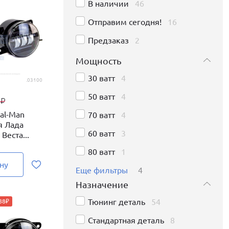
В наличии
46
Отправим сегодня!
16
Предзаказ
2
Мощность
30 ватт
4
.03100
50 ватт
4
0
₽
al-Man
70 ватт
4
я Лада
60 ватт
3
 Веста...
80 ватт
1
ну
Еще фильтры
4
Назначение
Тюнинг деталь
54
88₽
Стандартная деталь
8