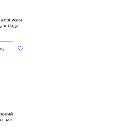
 корпусом
для Лада
ну
ирокий
ут вам