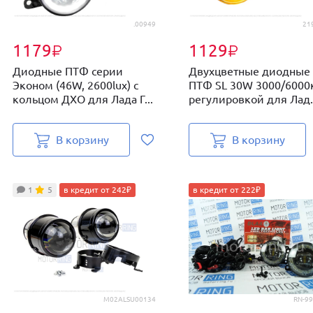
.00949
21
1179
1129
₽
₽
Диодные ПТФ серии
Двухцветные диодные
Эконом (46W, 2600lux) с
ПТФ SL 30W 3000/6000к
кольцом ДХО для Лада Г...
регулировкой для Лад..
В корзину
В корзину
1
5
в кредит от 242₽
в кредит от 222₽
M02ALSU00134
RN-99