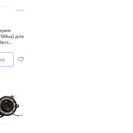
.00948
ерии
00lux) для
ест...
ну