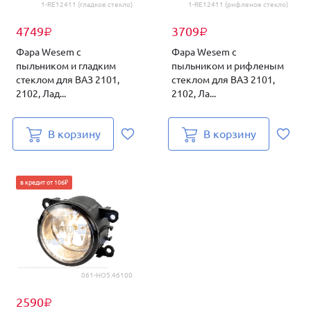
1-RE12411 (гладкое стекло)
1-RE12411 (рифленое стекло)
4749
3709
₽
₽
Фара Wesem с
Фара Wesem с
пыльником и гладким
пыльником и рифленым
стеклом для ВАЗ 2101,
стеклом для ВАЗ 2101,
2102, Лад...
2102, Ла...
В корзину
В корзину
в кредит от 106₽
061-HO5.46100
2590
₽