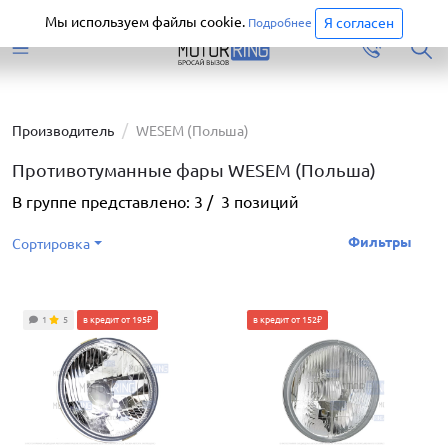
Старая версия сайта еще доступна.
Перейти
Мы используем файлы cookie.
Я согласен
Подробнее
Производитель
WESEM (Польша)
Противотуманные фары WESEM (Польша)
В группе представлено:
3
/
3
позиций
Фильтры
Сортировка
1
5
в кредит от 195₽
в кредит от 152₽