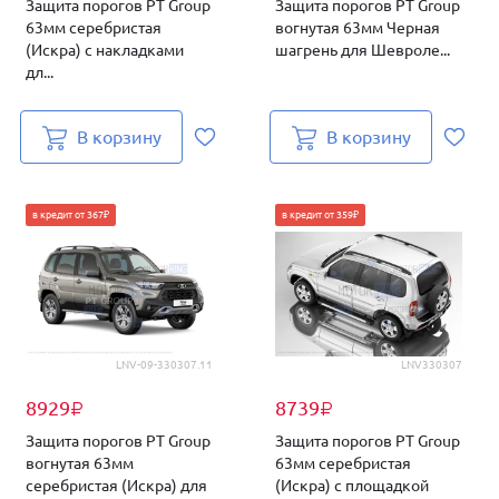
Защита порогов PT Group
Защита порогов PT Group
63мм серебристая
вогнутая 63мм Черная
(Искра) с накладками
шагрень для Шевроле...
дл...
В корзину
В корзину
в кредит от 367₽
в кредит от 359₽
LNV-09-330307.11
LNV330307
8929
8739
₽
₽
Защита порогов PT Group
Защита порогов PT Group
вогнутая 63мм
63мм серебристая
серебристая (Искра) для
(Искра) с площадкой