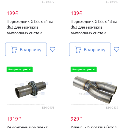
ES-01877
ES-01943
199
189
₽
₽
Переходник GTS с d51 на
Переходник GTS с d43 на
d63 для монтажа
d63 для монтажа
выхлопных систем
выхлопных систем
В корзину
В корзину
Быстрая отправка!
Быстрая отправка!
ES-00458
ES-00837
1319
929
₽
₽
Ремонтный комплект
Y-пайп GTS рогатка (вход