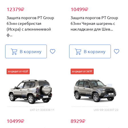
12379
10499
₽
₽
Защита порогов PT Group
Защита порогов PT Group
63мм серебристая
63мм Черная шагрень с
(Искра) с алюминиевой
накладками для Шев...
ф...
В корзину
В корзину
в кредит от 432₽
в кредит от 367₽
LNT-21-330339.11
LNV-09-330307.22
10499
8929
₽
₽