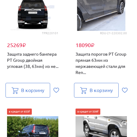
TPR220101
RDU-21-220302.00
25269
18090
₽
₽
Защита заднего бампера
Защита порогов PT Group
PT Group двойная
прямая 63мм из
угловая (38, 63мм) из не...
нержавеющей стали для
Ren...
В корзину
В корзину
в кредит от 653₽
в кредит от 509₽