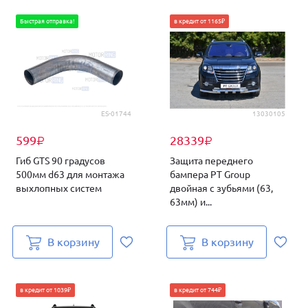
Быстрая отправка!
в кредит от 1165₽
ES-01744
13030105
599
28339
₽
₽
Гиб GTS 90 градусов
Защита переднего
500мм d63 для монтажа
бампера PT Group
выхлопных систем
двойная с зубьями (63,
63мм) и...
В корзину
В корзину
в кредит от 1039₽
в кредит от 744₽