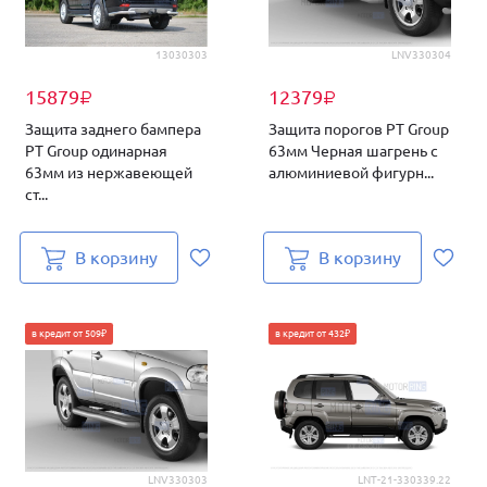
13030303
LNV330304
15879
12379
₽
₽
Защита заднего бампера
Защита порогов PT Group
PT Group одинарная
63мм Черная шагрень с
63мм из нержавеющей
алюминиевой фигурн...
ст...
В корзину
В корзину
в кредит от 509₽
в кредит от 432₽
LNV330303
LNT-21-330339.22