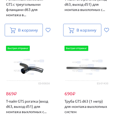
GTS с треугольными
d63, выход d51) для
фланцами d63 для
монтажа выхлопных с...
монтажа в...
В корзину
В корзину
Быстрая отправка!
Быстрая отправка!
ES-00836
ES-01430
869
690
₽
₽
T-пайп GTS рогатка (вход
Труба GTS d63 (1 метр)
d63, выход d51) для
для монтажа выхлопных
монтажа выхлопных с...
систем